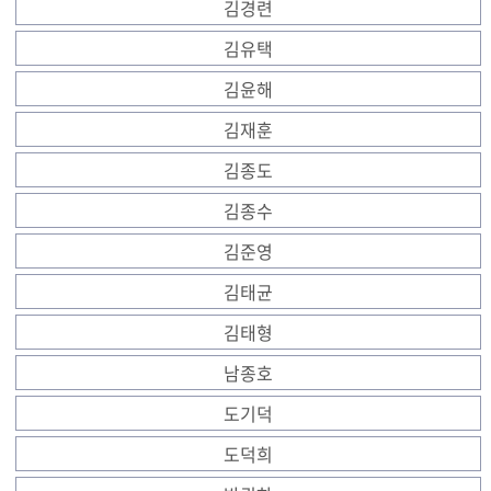
김경련
김유택
김윤해
김재훈
김종도
김종수
김준영
김태균
김태형
남종호
도기덕
도덕희