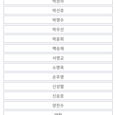
박권하
박선호
박영수
박우선
박윤희
백승재
서영교
소명옥
손주영
신성렬
신승호
양찬수
양현