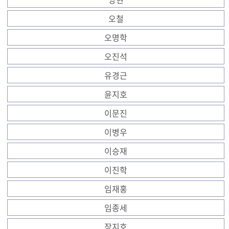
오철
오명학
오진석
유경근
윤지호
이문진
이병우
이승재
이진학
임재홍
임종세
장지호