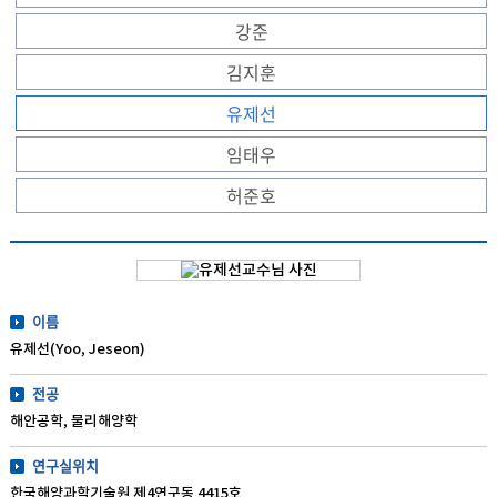
강준
김지훈
유제선
임태우
허준호
이름
유제선(Yoo, Jeseon)
전공
해안공학, 물리해양학
연구실위치
한국해양과학기술원 제4연구동 4415호