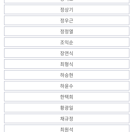
정상기
정우근
정정열
조익순
장연식
최형식
하승현
하윤수
한택희
황광일
채규정
최원석