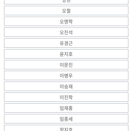
오철
오명학
오진석
유경근
윤지호
이문진
이병우
이승재
이진학
임재홍
임종세
장지호