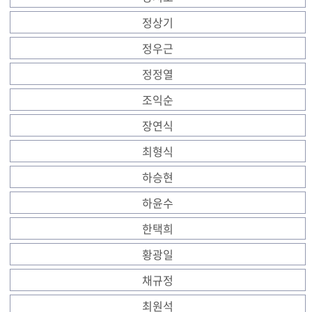
정상기
정우근
정정열
조익순
장연식
최형식
하승현
하윤수
한택희
황광일
채규정
최원석