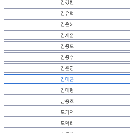
김경련
김유택
김윤해
김재훈
김종도
김종수
김준영
김태균
김태형
남종호
도기덕
도덕희