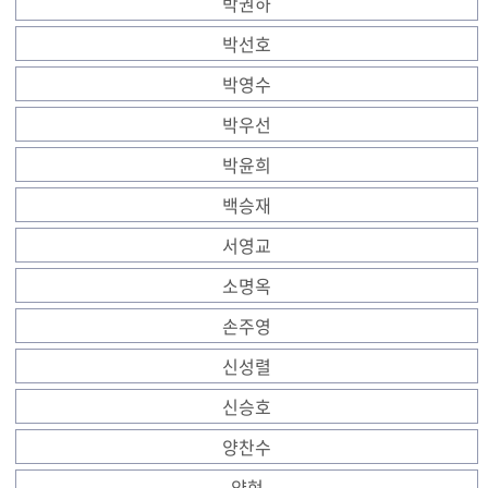
박권하
박선호
박영수
박우선
박윤희
백승재
서영교
소명옥
손주영
신성렬
신승호
양찬수
양현