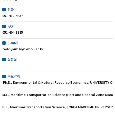
전화
051-410-4437
FAX
051-404-3985
E-mail
teddykim48@kmou.ac.kr
실험실
주요약력
Ph.D., Environmental & Natural Resource Economics, UNIVERSITY OF
M.E., Maritime Transportation Science (Port and Coastal Zone Man
B.E., Maritime Transportation Science, KOREA MARITIME UNIVERSITY 