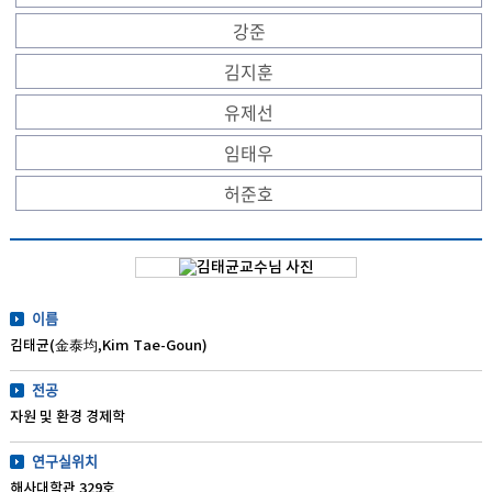
강준
김지훈
유제선
임태우
허준호
이름
김태균(金泰均,Kim Tae-Goun)
전공
자원 및 환경 경제학
연구실위치
해사대학관 329호