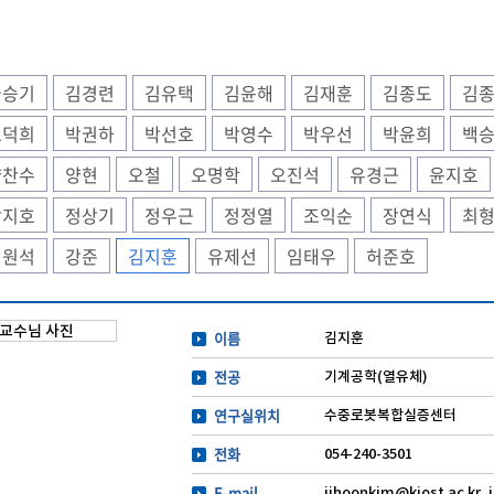
국승기
김경련
김유택
김윤해
김재훈
김종도
김
도덕희
박권하
박선호
박영수
박우선
박윤희
백
양찬수
양현
오철
오명학
오진석
유경근
윤지호
장지호
정상기
정우근
정정열
조익순
장연식
최
최원석
강준
김지훈
유제선
임태우
허준호
이름
김지훈
전공
기계공학(열유체)
연구실위치
수중로봇복합실증센터
전화
054-240-3501
E-mail
jihoonkim@kiost.ac.kr,