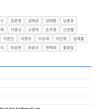
종수
김준영
김태균
김태형
남종호
승재
서영교
소명옥
손주영
신성렬
이문진
이병우
이승재
이진학
임재홍
형식
하승현
하윤수
한택희
황광일
 jihoon.kim.kor@gmail.com