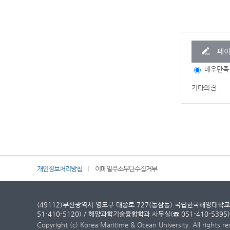
페이
매우만족
기타의견 :
개인정보처리방침
이메일주소무단수집거부
(49112)부산광역시 영도구 태종로 727(동삼동) 국립한국해양대학
51-410-5120) / 해양과학기술융합학과 사무실(☎ 051-410-5395)
Copyright (c) Korea Maritime & Ocean University. All rights re