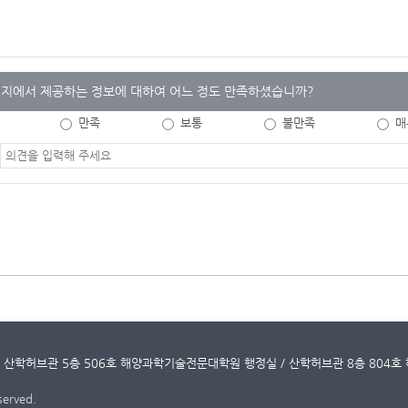
지에서 제공하는 정보에 대하여 어느 정도 만족하셨습니까?
만족
보통
불만족
매
교 산학허브관 5층 506호 해양과학기술전문대학원 행정실 / 산학허브관 8층 80
served.