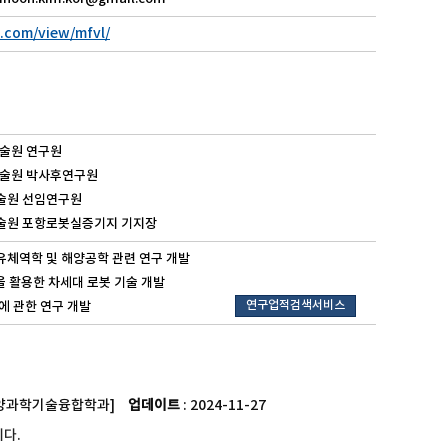
e.com/view/mfvl/
기술원 연구원
학기술원 박사후연구원
기술원 선임연구원
기술원 포항로봇실증기지 기지장
유체역학 및 해양공학 관련 연구 개발
s)을 활용한 차세대 로봇 기술 개발
연구업적검색서비스
능에 관한 연구 개발
20[해양과학기술융합학과]
업데이트
: 2024-11-27
다.