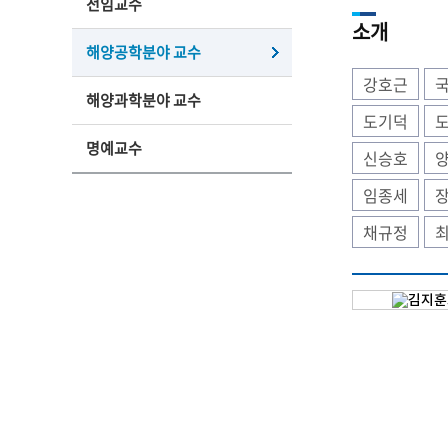
전임교수
소개
해양공학분야 교수
강호근
해양과학분야 교수
도기덕
명예교수
신승호
임종세
채규정