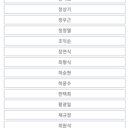
정상기
정우근
정정열
조익순
장연식
최형식
하승현
하윤수
한택희
황광일
채규정
최원석