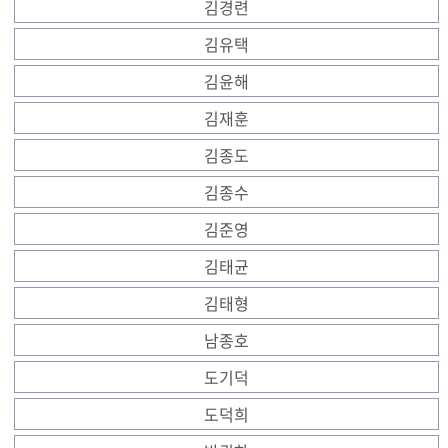
김경련
김유택
김윤해
김재훈
김종도
김종수
김준영
김태균
김태형
남종호
도기덕
도덕희