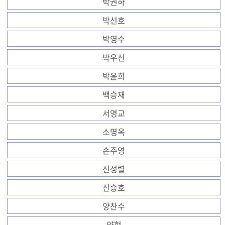
박권하
박선호
박영수
박우선
박윤희
백승재
서영교
소명옥
손주영
신성렬
신승호
양찬수
양현