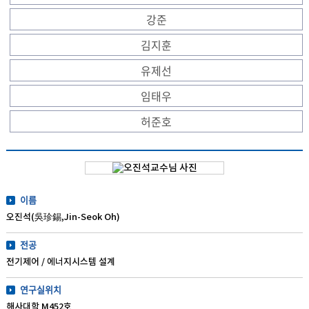
강준
김지훈
유제선
임태우
허준호
이름
오진석(吳珍錫,Jin-Seok Oh)
전공
전기제어 / 에너지시스템 설계
연구실위치
해사대학 M452호