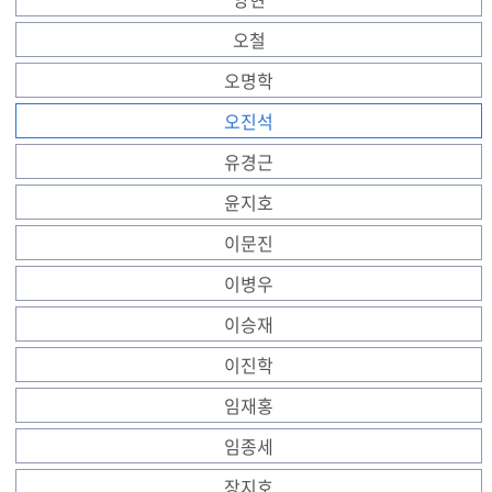
오철
오명학
오진석
유경근
윤지호
이문진
이병우
이승재
이진학
임재홍
임종세
장지호