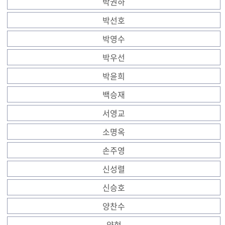
박권하
박선호
박영수
박우선
박윤희
백승재
서영교
소명옥
손주영
신성렬
신승호
양찬수
양현