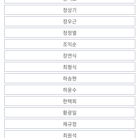
정상기
정우근
정정열
조익순
장연식
최형식
하승현
하윤수
한택희
황광일
채규정
최원석