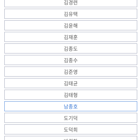
김경련
김유택
김윤해
김재훈
김종도
김종수
김준영
김태균
김태형
남종호
도기덕
도덕희