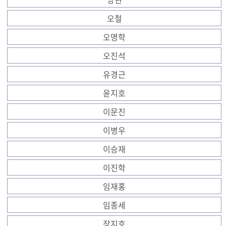
오철
오명학
오진석
유경근
윤지호
이문진
이병우
이승재
이진학
임재홍
임종세
장지호