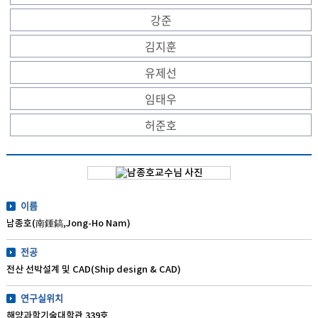
강준
김지훈
유제선
임태우
허준호
이름
남종호(南鍾鎬,Jong-Ho Nam)
전공
전산 선박설계 및 CAD(Ship design & CAD)
연구실위치
해양과학기술대학관 339호