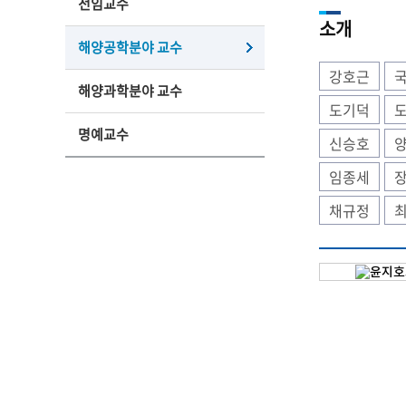
전임교수
소개
해양공학분야 교수
강호근
해양과학분야 교수
도기덕
명예교수
신승호
임종세
채규정