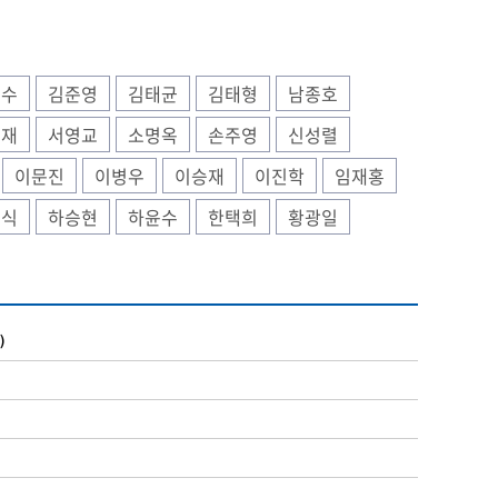
종수
김준영
김태균
김태형
남종호
승재
서영교
소명옥
손주영
신성렬
이문진
이병우
이승재
이진학
임재홍
형식
하승현
하윤수
한택희
황광일
)