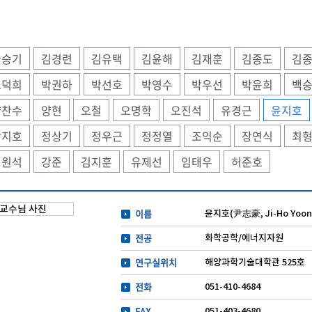
국승기
김경련
김유택
김윤해
김재훈
김종도
김
도덕희
박권하
박선호
박영수
박우선
박윤희
백
양찬수
양현
오철
오명학
오진석
유경근
윤지호
장지호
정상기
정우근
정정열
조익순
장연식
최
최원석
강준
김지훈
유제선
임태우
허준호
이름
윤지호(尹志豪, Ji-Ho Yoon
전공
화학공학/에너지자원
연구실위치
해양과학기술대학관 525호
전화
051-410-4684
FAX
051-403-4680