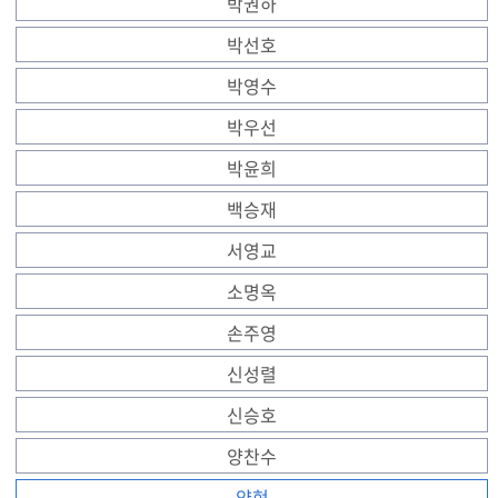
박권하
박선호
박영수
박우선
박윤희
백승재
서영교
소명옥
손주영
신성렬
신승호
양찬수
양현