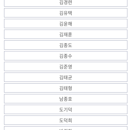
김경련
김유택
김윤해
김재훈
김종도
김종수
김준영
김태균
김태형
남종호
도기덕
도덕희