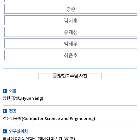
강준
김지훈
유제선
임태우
허준호
이름
양현(梁炫,Hyun Yang)
전공
컴퓨터공학(Computer Science and Engineering)
연구실위치
해사인공지능실험실 (해사대학 신관 361호)