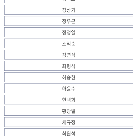
정상기
정우근
정정열
조익순
장연식
최형식
하승현
하윤수
한택희
황광일
채규정
최원석