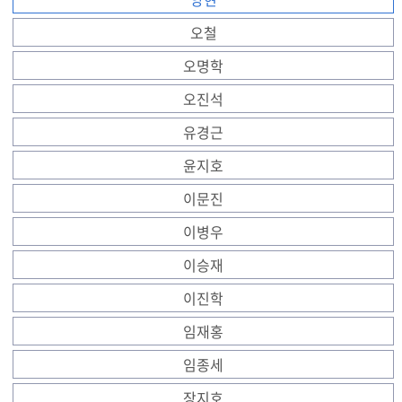
오철
오명학
오진석
유경근
윤지호
이문진
이병우
이승재
이진학
임재홍
임종세
장지호