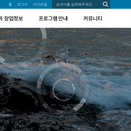
홈
로그인
사이트맵
취˙창업정보
프로그램 안내
커뮤니티