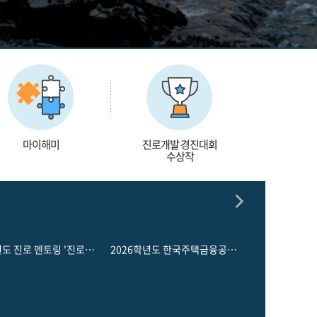
마이해미
진로개발 경진대회
수상작
2026학년도 진로 멘토링 '진로탐구생활'
2026학년도 한국주택금융공사 채용설명회