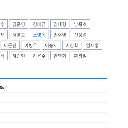
종수
김준영
김태균
김태형
남종호
승재
서영교
소명옥
손주영
신성렬
이문진
이병우
이승재
이진학
임재홍
형식
하승현
하윤수
한택희
황광일
So)