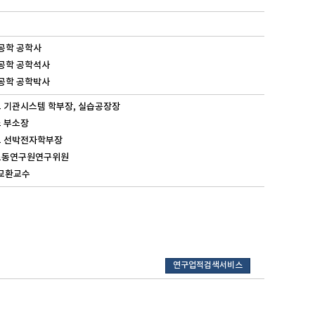
관공학 공학사
어공학 공학석사
어공학 공학박사
학교 기관시스템 학부장, 실습공장장
소 부소장
대학교 선박전자학부장
운송노동연구원연구위원
대학 교환교수
연구업적검색서비스