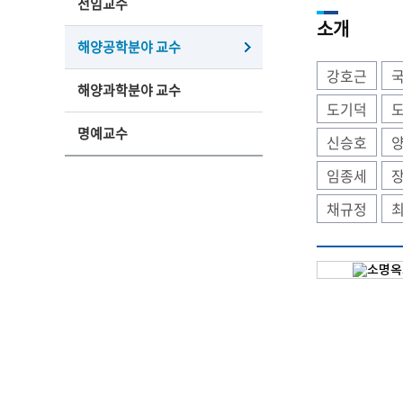
전임교수
소개
해양공학분야 교수
강호근
해양과학분야 교수
도기덕
명예교수
신승호
임종세
채규정