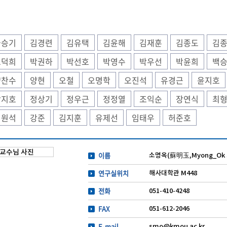
국승기
김경련
김유택
김윤해
김재훈
김종도
김
도덕희
박권하
박선호
박영수
박우선
박윤희
백
양찬수
양현
오철
오명학
오진석
유경근
윤지호
장지호
정상기
정우근
정정열
조익순
장연식
최
최원석
강준
김지훈
유제선
임태우
허준호
이름
소명옥(蘇明玉,Myong_Ok 
연구실위치
해사대학관 M448
전화
051-410-4248
FAX
051-612-2046
E-mail
smo@kmou.ac.kr