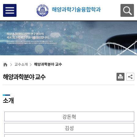
해양과학기술융합학과
교수소개
해양과학분야 교수
해양과학분야 교수
소개
강돈혁
김성