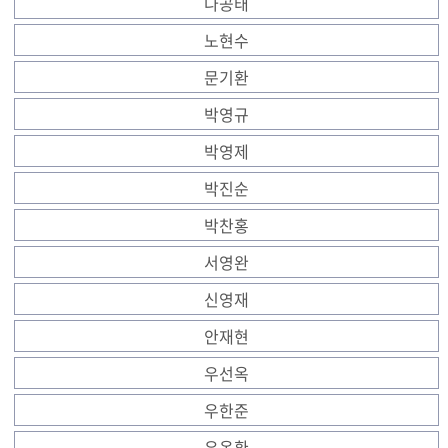
나공태
노현수
문기환
박영규
박영제
박진순
박찬홍
서영완
신영재
안재현
우선옥
우한준
유옥환