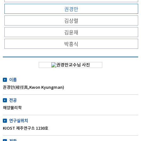
권경만
김상렬
김윤재
박흥식
이름
권경만(權徑萬,Kwon Kyungman)
전공
해양물리학
연구실위치
KIOST 제주연구소 1230호
전화