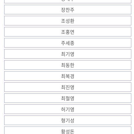
장찬주
조성환
조홍연
주세종
최기영
최동한
최복경
최진영
최철영
허기영
형기성
황성돈