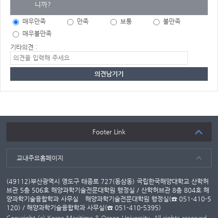
니까?
매우만족
만족
보통
불만족
매우불만족
기타의견 :
Footer Link
교내주요홈페이지
(49112)부산광역시 영도구 태종로 727(동삼동) 국립한국해양대학교 산학허
브관 5층 506호 해양과학기술전문대학원 행정실 / 산학허브관 8층 804호 해
양과학기술융합학과 사무실
해양과학기술전문대학원 행정실(☎ 051-410-5
120) / 해양과학기술융합학과 사무실(☎ 051-410-5395)
Copyright (c) Korea Maritime & Ocean University. All rights reserved.