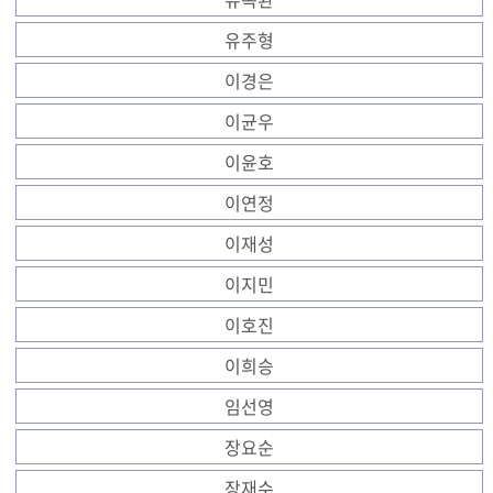
유주형
이경은
이균우
이윤호
이연정
이재성
이지민
이호진
이희승
임선영
장요순
장재수