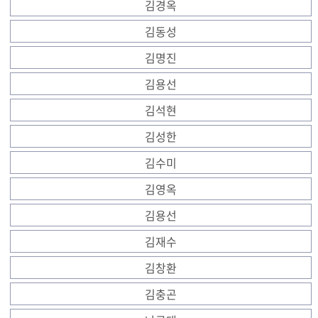
김경옥
김동성
김명진
김용선
김석현
김성한
김수미
김영옥
김용선
김재수
김창환
김충곤