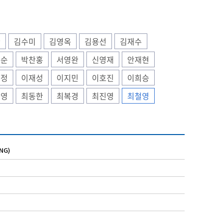
한
김수미
김영옥
김용선
김재수
진순
박찬홍
서영완
신영재
안재현
연정
이재성
이지민
이호진
이희승
기영
최동한
최복경
최진영
최철영
NG)