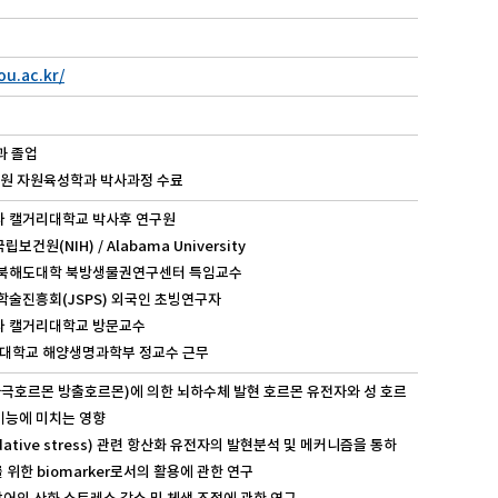
ou.ac.kr/
과 졸업
 대학원 자원육성학과 박사과정 수료
: 캐나다 캘거리대학교 박사후 연구원
국국립보건원(NIH) / Alabama University
9: 일본 북해도대학 북방생물권연구센터 특임교수
: 일본 학술진흥회(JSPS) 외국인 초빙연구자
: 캐나다 캘거리대학교 방문교수
한국해양대학교 해양생명과학부 정교수 근무
선자극호르몬 방출호르몬)에 의한 뇌하수체 발현 호르몬 유전자와 성 호르
 기능에 미치는 영향
dative stress) 관련 항산화 유전자의 발현분석 및 메커니즘을 통하
 위한 biomarker로서의 활용에 관한 연구