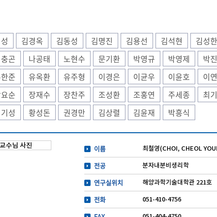
김성
김경옥
김동성
김명진
김용선
김석현
김성
김충곤
나공태
노현수
문기환
박영규
박영제
박
우한준
유옥환
유주형
이경은
이균우
이윤호
이
장요순
장재수
장찬주
조성환
조홍연
주세종
최
형기성
황성돈
권경만
김상렬
김윤재
박흥식
이름
최철영(CHOI, CHEOL YOU
전공
분자내분비생리학
연구실위치
해양과학기술대학관 221호
전화
051-410-4756
FAX
051-404-4750