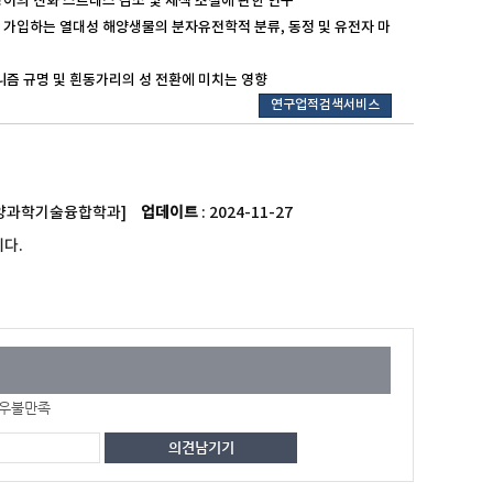
관상어의 산화 스트레스 감소 및 체색 조절에 관한 연구
로 가입하는 열대성 해양생물의 분자유전학적 분류, 동정 및 유전자 마
메커니즘 규명 및 흰동가리의 성 전환에 미치는 영향
연구업적검색서비스
20[해양과학기술융합학과]
업데이트
: 2024-11-27
다.
우불만족