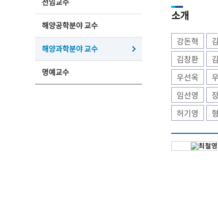
전임교수
소개
해양공학분야 교수
강돈혁
해양과학분야 교수
김창환
명예교수
우선옥
임선영
허기영