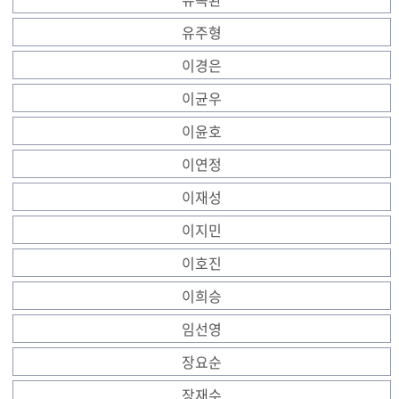
유주형
이경은
이균우
이윤호
이연정
이재성
이지민
이호진
이희승
임선영
장요순
장재수