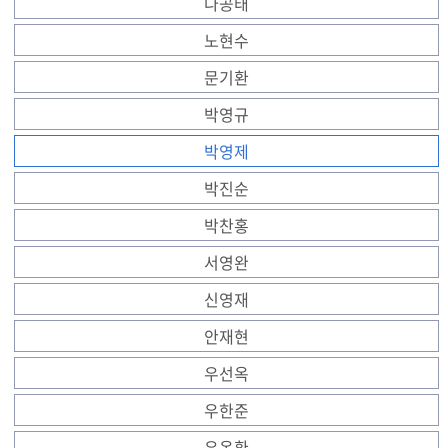
나공태
노현수
문기환
박영규
박영제
박진순
박찬홍
서영완
신영재
안재현
우선옥
우한준
유옥환