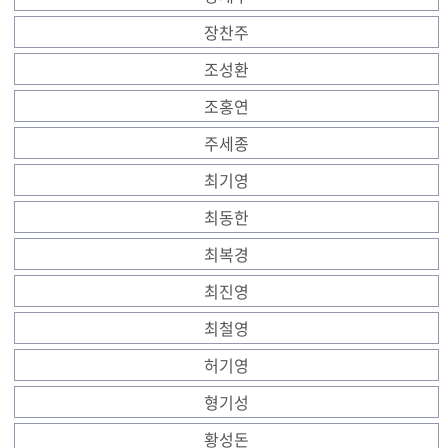
장찬주
조성환
조홍연
주세종
최기영
최동한
최복경
최진영
최철영
허기영
형기성
황성돈