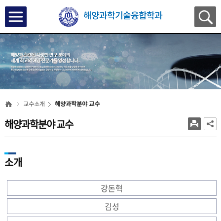
해양과학기술융합학과
교수소개
해양과학분야 교수
해양과학분야 교수
소개
강돈혁
김성