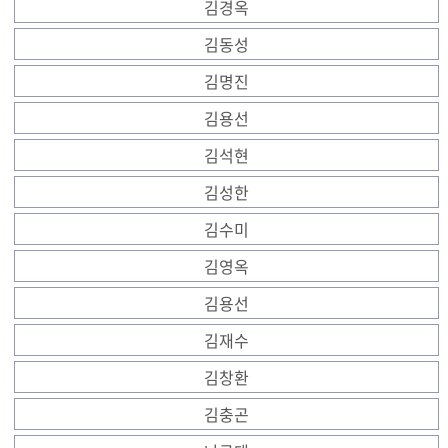
김경옥
김동성
김명진
김용선
김석현
김성한
김수미
김영옥
김용선
김재수
김창환
김충곤