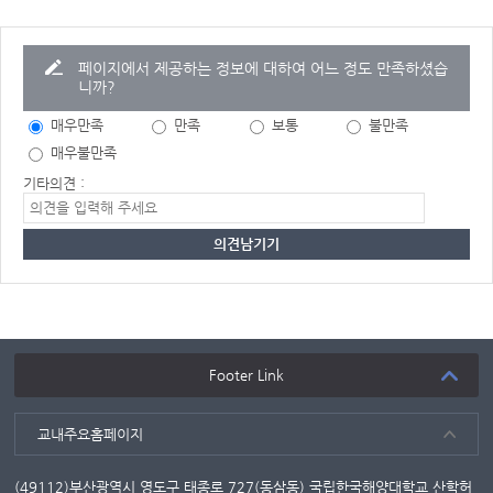
페이지에서 제공하는 정보에 대하여 어느 정도 만족하셨습
니까?
매우만족
만족
보통
불만족
매우불만족
기타의견 :
Footer Link
교내주요홈페이지
(49112)부산광역시 영도구 태종로 727(동삼동) 국립한국해양대학교 산학허