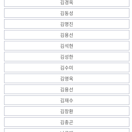
김경옥
김동성
김명진
김용선
김석현
김성한
김수미
김영옥
김용선
김재수
김창환
김충곤