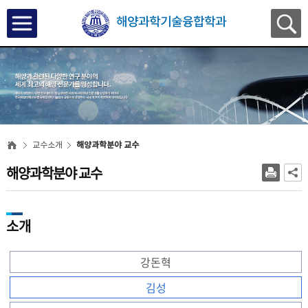
해양과학기술융합학과
교수소개
해양과학분야 교수
해양과학분야 교수
소개
강돈혁
김성