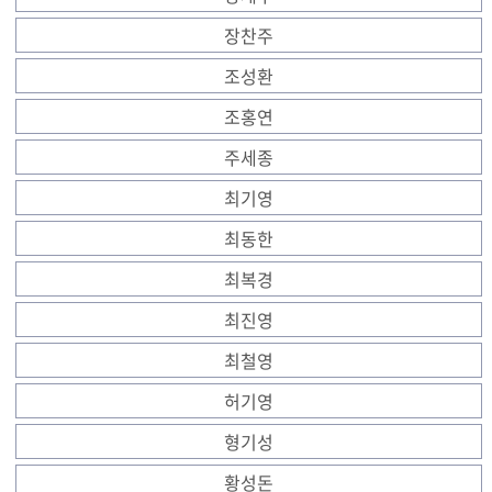
장찬주
조성환
조홍연
주세종
최기영
최동한
최복경
최진영
최철영
허기영
형기성
황성돈