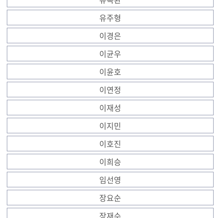
유주형
이경은
이균우
이윤호
이연정
이재성
이지민
이호진
이희승
임선영
장요순
장재수