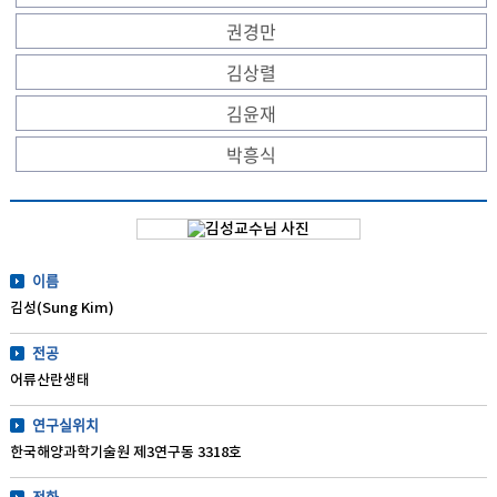
권경만
김상렬
김윤재
박흥식
이름
김성(Sung Kim)
전공
어류산란생태
연구실위치
한국해양과학기술원 제3연구동 3318호
전화