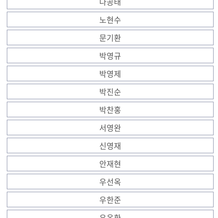
나공태
노현수
문기환
박영규
박영제
박진순
박찬홍
서영완
신영재
안재현
우선옥
우한준
유옥환