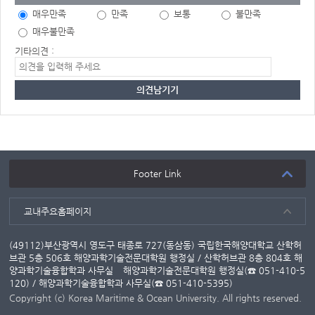
매우만족
만족
보통
불만족
매우불만족
기타의견 :
Footer Link
교내주요홈페이지
(49112)부산광역시 영도구 태종로 727(동삼동) 국립한국해양대학교 산학허
브관 5층 506호 해양과학기술전문대학원 행정실 / 산학허브관 8층 804호 해
양과학기술융합학과 사무실
해양과학기술전문대학원 행정실(☎ 051-410-5
120) / 해양과학기술융합학과 사무실(☎ 051-410-5395)
Copyright (c) Korea Maritime & Ocean University. All rights reserved.