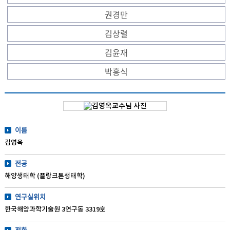
권경만
김상렬
김윤재
박흥식
이름
김영옥
전공
해양생태학 (플랑크톤생태학)
연구실위치
한국해양과학기술원 3연구동 3319호
전화