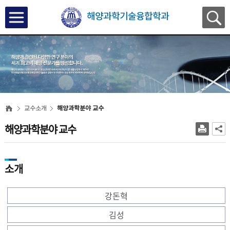
해양과학기술융합학과
교수소개
해양과학분야 교수
해양과학분야 교수
소개
강돈혁
김성