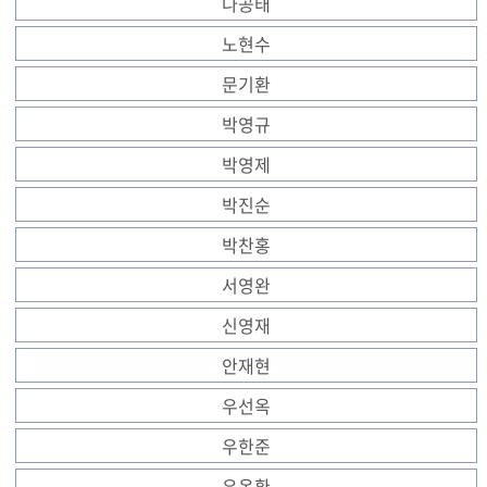
나공태
노현수
문기환
박영규
박영제
박진순
박찬홍
서영완
신영재
안재현
우선옥
우한준
유옥환