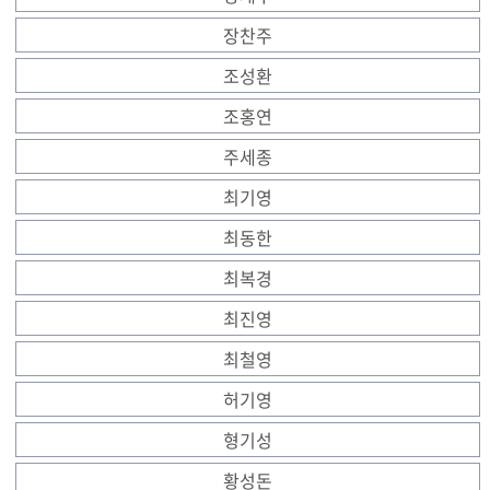
장찬주
조성환
조홍연
주세종
최기영
최동한
최복경
최진영
최철영
허기영
형기성
황성돈