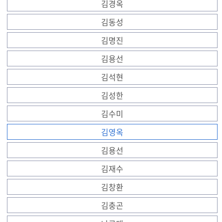
김경옥
김동성
김명진
김용선
김석현
김성한
김수미
김영옥
김용선
김재수
김창환
김충곤