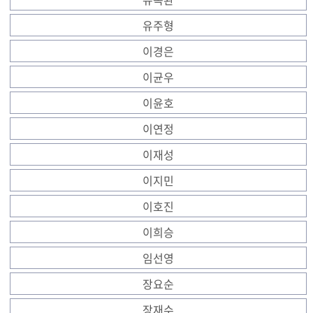
유주형
이경은
이균우
이윤호
이연정
이재성
이지민
이호진
이희승
임선영
장요순
장재수