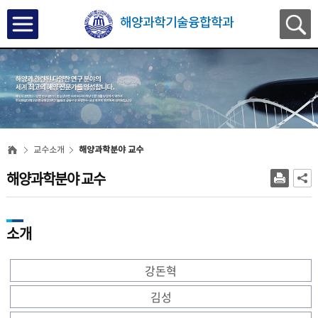
해양과학기술융합학과
교수소개
해양과학분야 교수
해양과학분야 교수
소개
강돈혁
김성