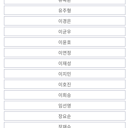
유주형
이경은
이균우
이윤호
이연정
이재성
이지민
이호진
이희승
임선영
장요순
장재수