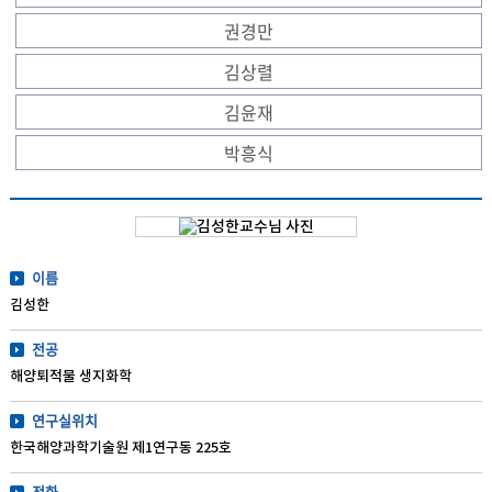
권경만
김상렬
김윤재
박흥식
이름
김성한
전공
해양퇴적물 생지화학
연구실위치
한국해양과학기술원 제1연구동 225호
전화