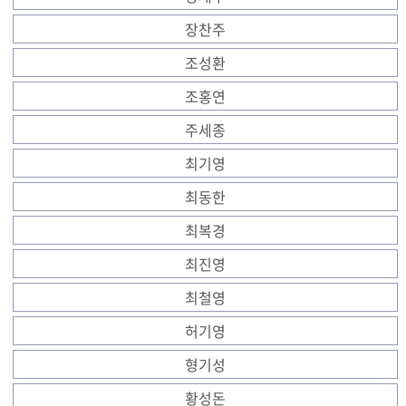
장찬주
조성환
조홍연
주세종
최기영
최동한
최복경
최진영
최철영
허기영
형기성
황성돈