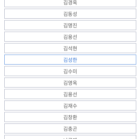
김경옥
김동성
김명진
김용선
김석현
김성한
김수미
김영옥
김용선
김재수
김창환
김충곤