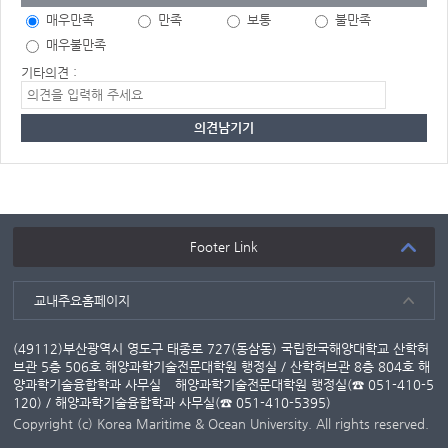
매우만족
만족
보통
불만족
매우불만족
기타의견 :
Footer Link
교내주요홈페이지
(49112)부산광역시 영도구 태종로 727(동삼동) 국립한국해양대학교 산학허
브관 5층 506호 해양과학기술전문대학원 행정실 / 산학허브관 8층 804호 해
양과학기술융합학과 사무실
해양과학기술전문대학원 행정실(☎ 051-410-5
120) / 해양과학기술융합학과 사무실(☎ 051-410-5395)
Copyright (c) Korea Maritime & Ocean University. All rights reserved.