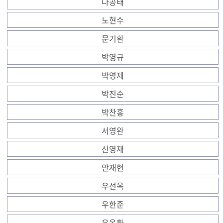
나공태
노현수
문기환
박영규
박영제
박진순
박찬홍
서영완
신영재
안재현
우선옥
우한준
유옥환