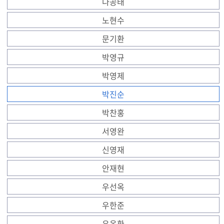
나공태
노현수
문기환
박영규
박영제
박진순
박찬홍
서영완
신영재
안재현
우선옥
우한준
유옥환