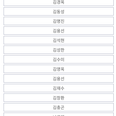
김경옥
김동성
김명진
김용선
김석현
김성한
김수미
김영옥
김용선
김재수
김창환
김충곤