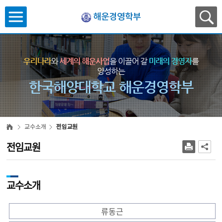
해운경영학부
우리나라
와
세계의 해운사업
을 이끌어 갈
미래의 경영자
를
양성하는
한국해양대학교 해운경영학부
교수소개
전임교원
전임교원
교수소개
류동근