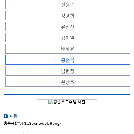
신용존
장명희
유성진
김치열
배혜윤
홍순욱
남현정
윤상호
이름
홍순욱(洪淳旭,Soonwook Hong)