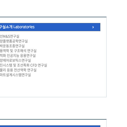
실소개 Laboratories
선M&S연구실
양플랫폼공학연구실
박운동조종연구실
용역학 및 구조해석 연구실
적화 인공지능 응용연구실
양제어로보틱스연구실
진시스템 및 조선특화 CFD 연구실
물리 응용 전산역학 연구실
마트설계시스템연구실