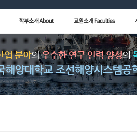
학부소개 About
교원소개 Faculties
산업 분야
의
우수한 연구 인력 양성
의
국해양대학교 조선해양시스템공