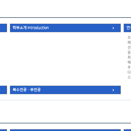
학부소개 Introduction
연구
조
해
선
응
최
해
추
다
스
복수전공·부전공