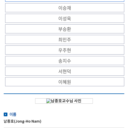
이승재
이성욱
부승환
최민주
우주현
송지수
서현덕
이혜원
이름
남종호(Jong-Ho Nam)