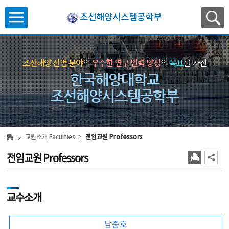
조선해양시스템공학부
조선해양 산업 분야
의
우수한 연구 인력 양성
의
목표
를 가진
한국해양대학교
조선해양시스템공학부
교원소개 Faculties
전임교원 Professors
전임교원 Professors
교수소개
남종호