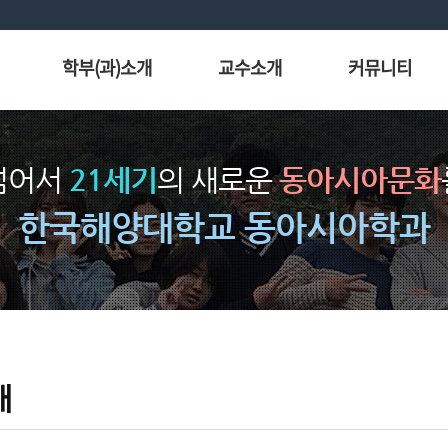
학부(과)소개
교수소개
커뮤니티
넘어서
21세기
의 새로운
동아시아문화
한국해양대학교 동아시아학과
개