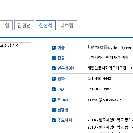
류교열
권경선
한현석
나보령
이름
한현석(韓賢石,Han Hyeon 
전공
동아시아 근현대사·지역학
연구실위치
해양인문사회과학대학관 50
전화
051-410-4443
FAX
051-404-3987
E-mail
vaivai@kmou.ac.kr
실험실
주요약력
2014 - 한국해양대학교 
2010 - 한국해양대학교 