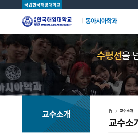
국립한국해양대학교
동아시아학과
수평선
을 
교수소개
교수소개
교수소