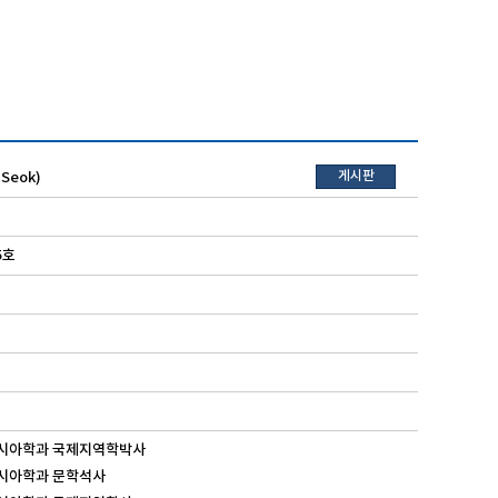
게시판
Seok)
5호
동아시아학과 국제지역학박사
동아시아학과 문학석사