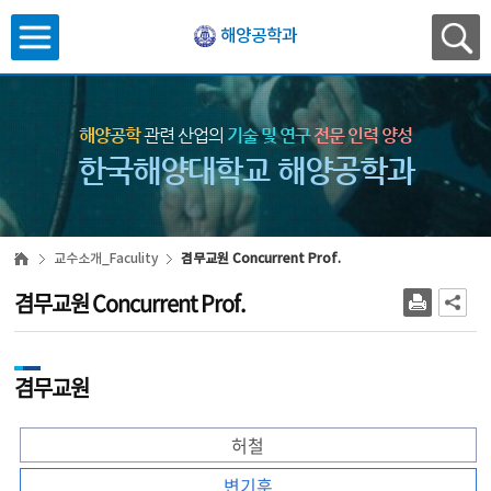
해양공학과
해양공학
관련 산업의
기술 및 연구
전문 인력 양성
한국해양대학교 해양공학과
교수소개_Faculity
겸무교원 Concurrent Prof.
겸무교원 Concurrent Prof.
겸무교원
허철
변기훈