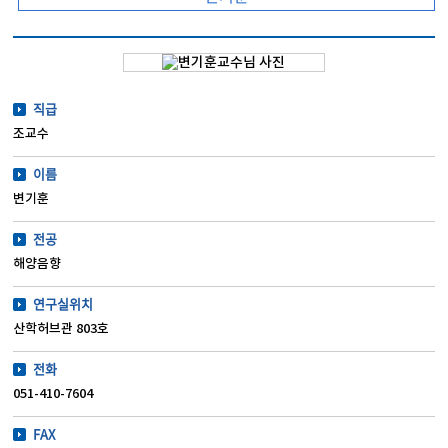
직급
조교수
이름
변기훈
전공
해양음향
연구실위치
산학허브관 803호
전화
051-410-7604
FAX