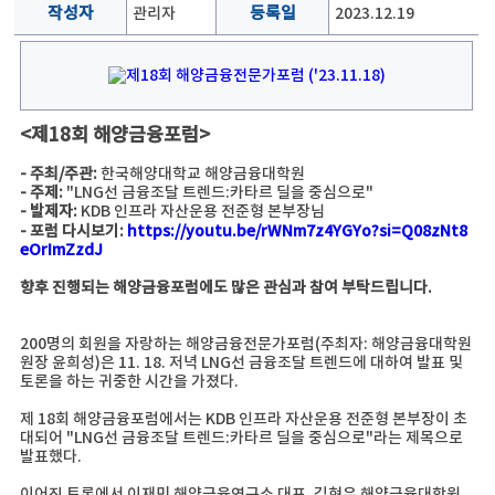
작성자
관리자
등록일
2023.12.19
<제18회 해양금융포럼>
- 주최/주관:
한국해양대학교 해양금융대학원
- 주제:
"LNG선 금융조달 트렌드:카타르 딜을 중심으로"
- 발제자:
KDB 인프라 자산운용 전준형 본부장님
- 포럼 다시보기:
https://youtu.be/rWNm7z4YGYo?si=Q08zNt8
eOrImZzdJ
향후 진행되는 해양금융포럼에도 많은 관심과 참여 부탁드립니다.
200명의 회원을 자랑하는 해양금융전문가포럼(주최자: 해양금융대학원
원장 윤희성)은 11. 18. 저녁 LNG선 금융조달 트렌드에 대하여 발표 및
토론을 하는 귀중한 시간을 가졌다.
제 18회 해양금융포럼에서는 KDB 인프라 자산운용 전준형 본부장이 초
대되어 "LNG선 금융조달 트렌드:카타르 딜을 중심으로"라는 제목으로
발표했다.
이어진 토론에서 이재민 해양금융연구소 대표, 김현우 해양금융대학원,