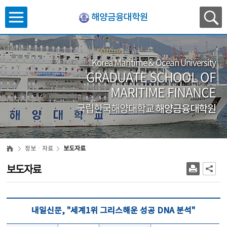
해양금융대학원
Korea Maritime & Ocean University
GRADUATE SCHOOL OF
MARITIME FINANCE
국립한국해양대학교
해양금융대학원
정보ㆍ자료
보도자료
보도자료
내일신문, "세계1위 그리스해운 성공 DNA 분석"