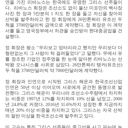
연을 가진 리바노스는 한국에도 유명한 그리스 선주들이
다. 리바노스 회장은 조선소도 없이 울산 미포만의 백사장
사진 한 장과 5만분의 1 지도 한 장을 들고 자신을 찾아와
선박을 발주하라고 한 정 회장에게 26만톤짜리 유조선 두
척을 3700만달러씩 금액으로 계약했다. 정 회장은 이 계약
서를 들고 영국정부에서 차관을 승인받아 현대중공업을 건
설했다.
정 회장은 평소 "우리보고 엉터리라고 했지만 우리보다 더
형편없는지 그 사람이 턱 걸려들었다"고 말했다. 무에서 유
를 창조한 기업인 정주영을 한 눈에 알아본 리바노스는 선
박왕 오나시스를 사위로 삼았다. 26만톤짜리 탱커(유조선)
두 척을 3700만달러씩 약 7000만달러에 계약했다.
정 회장과 인연으로 시작된 그리스 해운과 한국조선산업
인연은 50년 이상 이어오며 서로에게 굳건한 동맹으로 발
전했다. 그리스 해운이 우리나라 조선소수주량에서 차지하
는 비중은 1997년 12%를 차지하며 10% 선을 넘었고, 2000
년 24.8%로 커졌다. 2016년 31.6%까지 성장한 후 지금까지
매년 20% 이상 비중을 차지하고 있다. 그리스는 자국 선박
의 절반 이상을 한국조선소에 발주하고 있다.
이 교수는 특히 그리스 선주들이 중고선을 사고 파는데 능