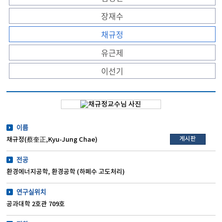
장재수
채규정
유근제
이선기
이름
게시판
채규정(蔡奎正,Kyu-Jung Chae)
전공
환경에너지공학, 환경공학 (하폐수 고도처리)
연구실위치
공과대학 2호관 709호