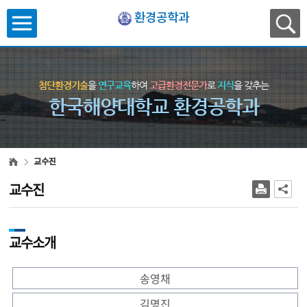
환경공학과
첨단환경기술
을
연구교육
하여
고급환경전문가
로
지식
을 갖추는
한국해양대학교 환경공학과
교수진
교수진
교수소개
송영채
김명진