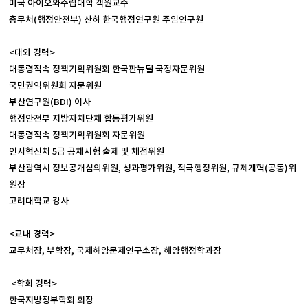
미국 아이오와주립대학 객원교수
총무처(행정안전부) 산하 한국행정연구원 주임연구원
<대외 경력>
대통령직속 정책기획위원회 한국판뉴딜 국정자문위원
국민권익위원회 자문위원
부산연구원(BDI) 이사
행정안전부 지방자치단체 합동평가위원
대통령직속 정책기획위원회 자문위원
인사혁신처 5급 공채시험 출제 및 채점위원
부산광역시 정보공개심의위원, 성과평가위원, 적극행정위원, 규제개혁(공동)위
원장
고려대학교 강사
<교내 경력>
교무처장, 부학장, 국제해양문제연구소장, 해양행정학과장
<학회 경력>
한국지방정부학회 회장