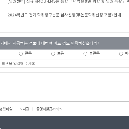
[인권센터] 신규 KMOU-LMS를 통한 「대학원생을 위한 성·인권 특강」 
2024학년도 전기 학위청구논문 심사신청(무논문학위신청 포함) 안내
지에서 제공하는 정보에 대하여 어느 정도 만족하셨습니까?
만족
보통
불만족
매
생 웹메일
도서관
증명서발급서비스