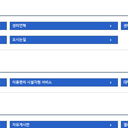
센터연혁
센
오시는길
이용편의 시설지원 서비스
대
자유게시판
갤