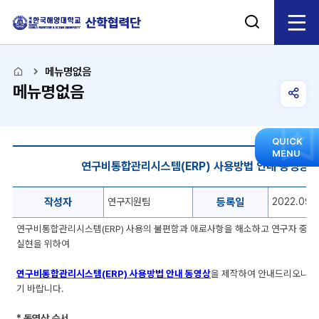
검
전
색
체
열
메뉴명없음
메뉴명없음
기
메
공
유
뉴
모
QUICK
게
MENU
음
연구비통합관리시스템(ERP) 사용방법 안내 동영상
열
시
닫
판
힘
공
작성자
연구지원팀
등록일
2022.09.
기
지
사
연구비통합관리시스템(ERP) 사용의 불편함과 애로사항을 해소하고 연구자 중
항
실현을 위하여
게
시
연구비통합관리시스템(ERP) 사용방법 안내 동영상
을 제작하여 안내드리오니 
판
기 바랍니다.
의
작
* 동영상 순서