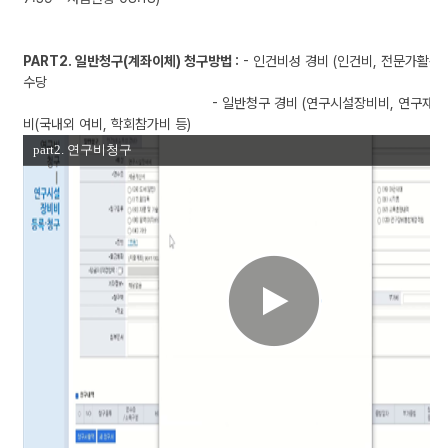
연
구
비
PART2. 일반청구(계좌이체) 청구방법 :
- 인건비성 경비 (인건비, 전문가활용비
통
수당
합
- 일반청구 경비 (연구시설장비비, 연구재료
관
비(국내외 여비, 학회참가비 등)
리
시
스
템
(E
R
P)
사
용
방
법
안
내
동
영