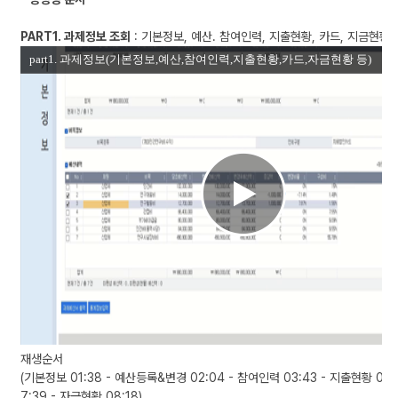
성
자
PART1. 과제정보 조회
: 기본정보, 예산. 참여인력, 지출현황, 카드, 지금현황
연
구
지
원
팀
씨
가
2
0
2
2.
0
9.
0
2
에
등
재생순서
록
(기본정보 01:38 - 예산등록&변경 02:04 - 참여인력 03:43 - 지출현황 07:
한
7:39 - 자금현황 08:18)