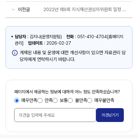
이전글
2022년 제9회 지식재산권심의위원회 일정 안내
담당자
: 김지나(운영지원팀)
전화
: 051-410-4704[홈페이지
관리]
업데이트
: 2026-02-27
게재된 내용 및 운영에 대한 개선사항이 있으면 자료관리 담
당자에게 연락하시기 바랍니다.
콘
페이지에서 제공하는 정보에 대하여 어느 정도 만족하셨습니까?
만
텐
매우만족
만족
보통
불만족
매우불만족
족
츠
도
만
조
족
사
도
조