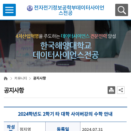
전자전기정보공학부데이터사이언
스전공
4차산업혁명
을 주도하는
데이터사이언스
전문인력
양성
한국해양대학교
데이터사이언스전공
커뮤니티
공지사항
공지사항
2024학년도 2학기 타 대학 사이버강의 수학 안내
작성
정지영
등록일
2024.07.31