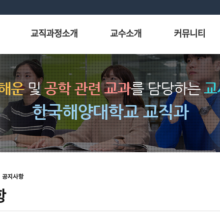
교직과정소개
교수소개
커뮤니티
 해운
및
공학 관련 교과
를 담당하는
교
한국해양대학교 교직과
공지사항
항