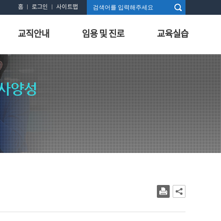
홈
로그인
사이트맵
교직안내
임용 및 진로
교육실습
사양성