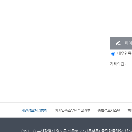
페이
매우만족
기타의견 :
개인정보처리방침
이메일주소무단수집거부
종합정보시스템
학
(49112) 부산광역시 영도구 태종로 727(동삼동) 국립한국해양대학