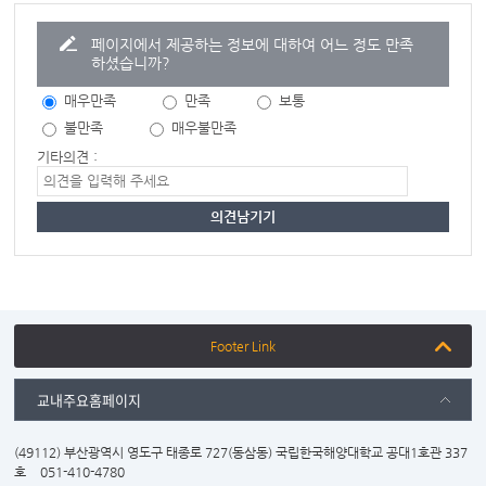
페이지에서 제공하는 정보에 대하여 어느 정도 만족
하셨습니까?
매우만족
만족
보통
불만족
매우불만족
기타의견 :
Footer Link
교내주요홈페이지
(49112) 부산광역시 영도구 태종로 727(동삼동) 국립한국해양대학교 공대1호관 337
호
051-410-4780