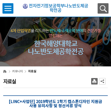
전자전기정보공학부나노반도체공
학전공
4차 산업혁명
을 리드하는
반도체/소재공학 분야
의
전문가를
양성하는
한국해양대학교
나노반도체공학전공
커뮤니티
자료실
자료실
[LINC+사업단] 2019학년도 1학기 캡스톤디자인 지원금
사용 유의사항 및 정산서류 양식