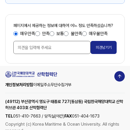
국
해
양
대
콘
페이지에서 제공하는 정보에 대하여 어느 정도 만족하셨습니까?
학
만
텐
매우만족
만족
보통
불만족
매우불만족
교
족
츠
탄
도
만
소
조
족
중
사
도
립
조
디
사
지
털
상
혁
개인정보처리방침
이메일주소무단수집거부
단
신
센
이
터
(49112) 부산광역시 영도구 태종로 727(동삼동) 국립한국해양대학교 산학
동
행
허브관 403호 산학협력단
정
TEL
051-410-7663 / 당직실(야간)
FAX
051-404-1673
원
Copyright (c) Korea Maritime & Ocean University. All rights
채