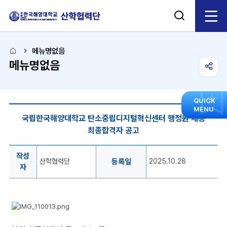
검
전
색
체
열
메뉴명없음
메뉴명없음
기
메
공
유
뉴
모
QUICK
채
MENU
음
국립한국해양대학교 탄소중립디지털혁신센터 행정원 채용
열
용/
닫
최종합격자 공고
공
힘
고
기
게
작성
산학협력단
등록일
2025.10.28
시
자
판
의
작
성
자
산