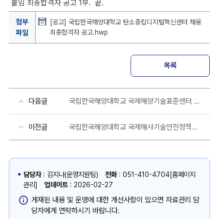
붙임 최종합격자 공고 1부. 끝.
학
협
첨부
[공고] 국립한국해양대학교 탄소중립디지털혁신센터 채용
력
파일
최종합격자 공고.hwp
단
씨
가
목록
2
0
2
다음글
국립한국해양대학교 국제해양기술표준센터 행정원 채용 최종합격자 공고
5.
1
0.
이전글
국립한국해양대학교 국제해사기술안전정책연구센터 연구원 채용 공고
2
8
에
등
록
담당자
: 김지나(운영지원팀)
전화
: 051-410-4704[홈페이지
한
관리]
업데이트
: 2026-02-27
국
게재된 내용 및 운영에 대한 개선사항이 있으면 자료관리 담
립
당자에게 연락하시기 바랍니다.
한