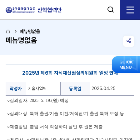
검
전
색
체
열
메뉴명없음
메뉴명없음
기
메
공
유
뉴
모
QUICK
게
MENU
음
2025년 제6회 지식재산권심의위원회 일정 안내
열
시
닫
판
힘
공
작성자
기술사업팀
등록일
2025.04.25
기
지
사
○
심의일자
: 2025. 5. 19.(월) 예정
항
게
○
심의대상
:
특허 출원
/
기술 이전
/
저작권
/
기 출원 특허 보정 등
시
판
○
제출방법
:
붙임 서식 작성하여 날인 후 원본 제출
의
작
○
제출처
:
산학허브관
4
층
403
호 산학협력단 기술사업팀 이지연