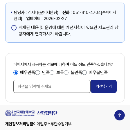
2
0
담당자
: 김지나(운영지원팀)
전화
: 051-410-4704[홈페이지
2
관리]
업데이트
: 2026-02-27
5
게재된 내용 및 운영에 대한 개선사항이 있으면 자료관리 담
년
당자에게 연락하시기 바랍니다.
제
6
회
지
식
콘
페이지에서 제공하는 정보에 대하여 어느 정도 만족하셨습니까?
재
만
산
텐
매우만족
만족
보통
불만족
매우불만족
족
권
츠
도
심
만
조
의
족
사
위
도
원
조
회
사
일
상
정
개인정보처리방침
이메일주소무단수집거부
안
단