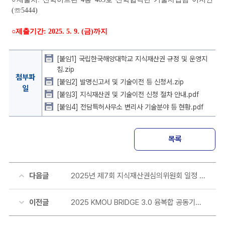
성
(
☏
5444)
자
기
○
제출기간
: 2025. 5. 9. (금
)
까지
술
사
[붙임1] 국립한국해양대학교 지식재산권 규정 및 운영지
업
침.zip
팀
첨부파
[붙임2] 발명신고서 및 기술이전 등 신청서.zip
씨
일
가
[붙임3] 지식재산권 및 기술이전 신청 절차 안내.pdf
2
[붙임4] 전담특허사무소 변리사 기술분야 등 현황.pdf
0
2
5.
목록
0
4.
2
다음글
2025년 제7회 지식재산권심의위원회 일정 안내
5
에
등
이전글
2025 KMOU BRIDGE 3.0 융복합 공동기술사업화 실용화개발 지원 과제 모집 공고
록
한