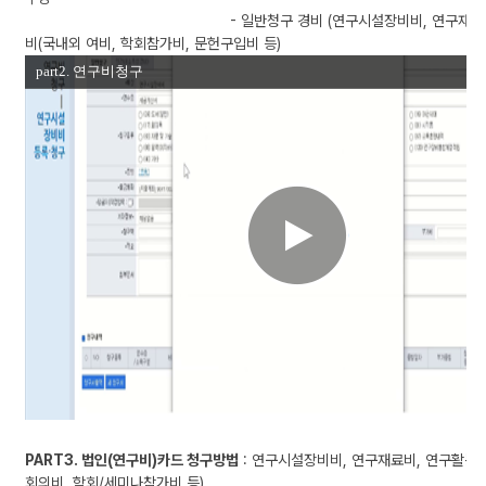
구
- 일반청구 경비 (연구시설장비비, 연구재료
비
비(국내외 여비, 학회참가비, 문헌구입비 등)
통
합
관
리
시
스
템
(E
R
P)
사
용
방
법
안
내
동
영
PART3. 법인(연구비)카드 청구방법
: 연구시설장비비, 연구재료비, 연구활동비
상
회의비, 학회/세미나참가비 등)