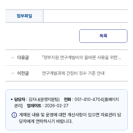
첨부파일
목록
다음글
「정부지원 연구개발비의 올바른 사용을 위한 권고사항(개정)」영문판 「Guidelines for Proper Spending of R&D Expenses(2021.11.18.)」
이전글
연구개발과제 간접비 징수 기준 안내
담당자
: 김지나(운영지원팀)
전화
: 051-410-4704[홈페이지
관리]
업데이트
: 2026-02-27
게재된 내용 및 운영에 대한 개선사항이 있으면 자료관리 담
당자에게 연락하시기 바랍니다.