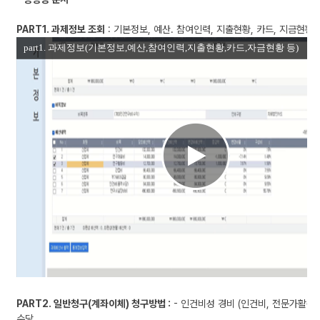
자
연
PART1. 과제정보 조회
: 기본정보, 예산. 참여인력, 지출현황, 카드, 지금현황
구
지
원
팀
씨
가
2
0
2
2.
0
9.
0
2
에
등
록
한
PART2. 일반청구(계좌이체) 청구방법 :
- 인건비성 경비 (인건비, 전문가활용비
연
수당