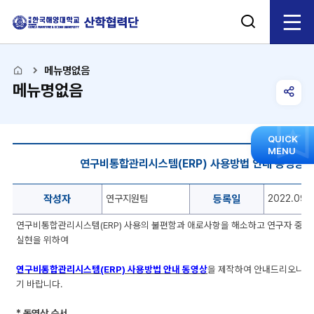
검
전
색
체
열
메뉴명없음
메뉴명없음
기
메
공
유
뉴
모
QUICK
연
MENU
음
연구비통합관리시스템(ERP) 사용방법 안내 동영상
열
구
닫
지
힘
원
작성자
연구지원팀
등록일
2022.09.
기
자
료
연구비통합관리시스템(ERP) 사용의 불편함과 애로사항을 해소하고 연구자 중
게
실현을 위하여
시
판
연구비통합관리시스템(ERP) 사용방법 안내 동영상
을 제작하여 안내드리오니 
의
기 바랍니다.
작
성
* 동영상 순서