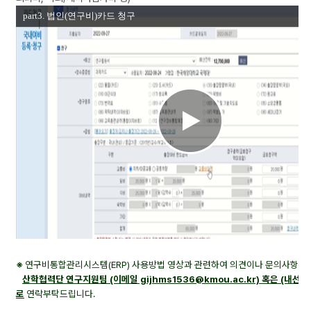
의
상
세
페
이
지
입
니
다.
※
연구비통합관리시스템(ERP) 사용방법 영상과 관련하여
의견이나 문의사항 
산학협력단 연구지원팀 (이메일 gijhms1536@kmou.ac.kr) 혹은 (내선번
로
연락부탁드립니다.