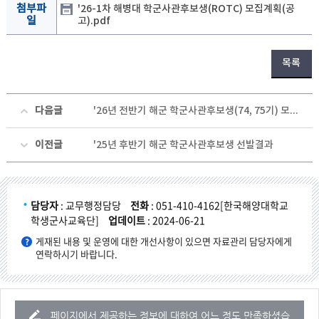
첨부파
'26-1차 해병대 학군사관후보생(ROTC) 모집계획(공
일
고).pdf
목록
다음글
'26년 전반기 해군 학군사관후보생(74, 75기) 모집계획 공지드립니다.
이전글
'25년 후반기 해군 학군사관후보생 선발결과
담당자
: 교무행정담당
전화
: 051-410-4162[한국해양대학교
학생군사교육단]
업데이트
: 2024-06-21
게재된 내용 및 운영에 대한 개선사항이 있으면 자료관리 담당자에게
연락하시기 바랍니다.
페이지에서 제공하는 정보에 대하여 어느 정도 만족하셨습