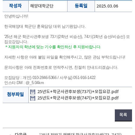
작성자
해양대학군단
등록일
2025.03.06
안녕하십니까!
한국해양대 학군단 훈육담당 대위 남기원입니다.
'25년 해군 학군사관후보생 73기(2학년 비승선), 74기(1학년 승선/비승선) 모
집요강입니다.
* 지원자의 학년에 맞는 기수를 확인하신 후 지원바랍니다.
자세한 사항은 아래 붙임 파일을 확인해주시고, 많은 관심 부탁드립니다!
문의사항은 아래 전화번호로 연락주시면, 친절히 안내드리겠습니다.
모집담당 : 개인) 010-2846-5366 / 사무실) 051-916-1422
인스타 DM : @_5.04km
25년도+학군사관후보생(73기)+모집요강.pdf
첨부파일
25년도+학군사관후보생(74기)+모집요강.pdf
목록