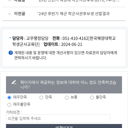
다음글
'25년 전반기 해병대 학군사관후보생(73, 74기) 모집공고
이전글
'24년 후반기 해군 학군사관후보생 선발결과
담당자
: 교무행정담당
전화
: 051-410-4162[한국해양대학교
학생군사교육단]
업데이트
: 2024-06-21
게재된 내용 및 운영에 대한 개선사항이 있으면 자료관리 담당자에게
연락하시기 바랍니다.
페이지에서 제공하는 정보에 대하여 어느 정도 만족하셨습
니까?
매우만족
만족
보통
불만족
매우불만족
기타의견 :