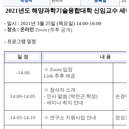
작성자
관리자
등록일
202
2021년도 해양과학기술융합대학 신임교수 세
- 일시 : 2021
년
3
월
25
일
(
목요일
) 14:00-16:00
- 장소 : 온라인
Zoom (추후 공개)
- 프로그램 일정
일 정
내 용
ㅇ Zoom
입장
-14:00
Link
추후 제공
ㅇ
참석자 소개
14:00-14:05
-
인사 말씀
(
박찬근 학장
)
손경락
-
세미나 취지 안내
14:05-14:10
ㅇ
연구소 지원사업 안내
정성훈