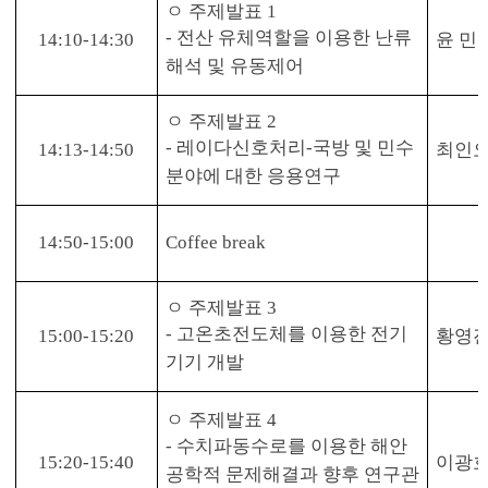
ㅇ
주제발표
1
-
전산 유체역할을 이용한 난류
14:10-14:30
윤 민
해석 및 유동제어
ㅇ
주제발표
2
-
레이다신호처리
-
국방 및 민수
14:13-14:50
최인오
분야에 대한 응용연구
14:50-15:00
Coffee break
ㅇ
주제발표
3
-
고온초전도체를 이용한 전기
15:00-15:20
황영진
기기 개발
ㅇ
주제발표
4
-
수치파동수로를 이용한 해안
15:20-15:40
이광호
공학적 문제해결과 향후 연구관