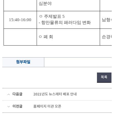
심분야
ㅇ
주제발표
5
15:40-16:00
남형식
-
항만물류의 패러다임 변화
ㅇ
폐 회
손경락
첨부파일
목록
다음글
2021년도 뉴스레터 배포 안내
이전글
홈페이지 이관 오픈