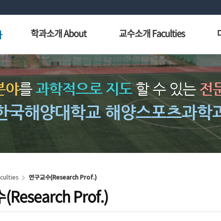
학과소개 About
교수소개 Faculties
과
분야
를
과학적으로 지도
할 수 있는
전문
한국해양대학교 해양스포츠과학
ulties
연구교수(Research Prof.)
esearch Prof.)