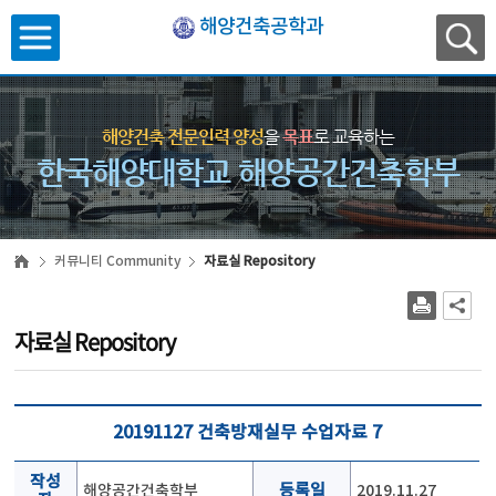
해양건축공학과
해양건축 전문인력 양성
을
목표
로 교육하는
한국해양대학교 해양공간건축학부
커뮤니티 Community
자료실 Repository
자료실 Repository
20191127 건축방재실무 수업자료 7
작성
해양공간건축학부
등록일
2019.11.27