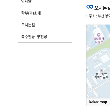
인사말
오시는
학부(과)소개
주소 : 부산 영도
오시는길
복수전공·부전공