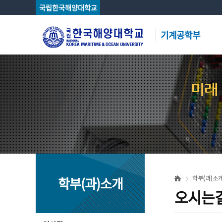
국립한국해양대학교
기계공학부
미래
학부(과)소개
학부(과)소
오시는