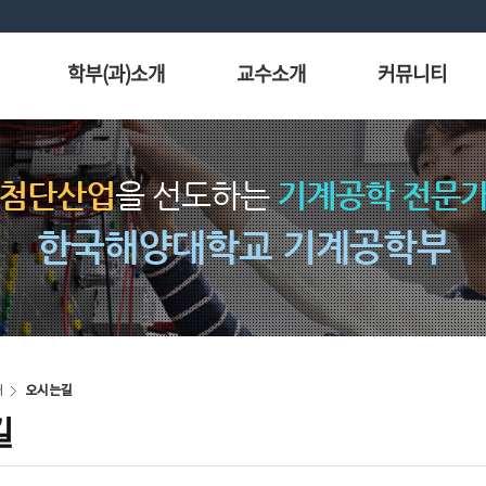
학부(과)소개
교수소개
커뮤니티
 첨단산업
을 선도하는
기계공학 전문
한국해양대학교 기계공학부
개
오시는길
길