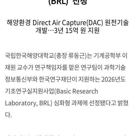
(BRL)’
선정
해양환경
Direct Air Capture(DAC)
원천기술
개발
…3
년
15
억 원 지원
국립한국해양대학교
(총장 류동근)는 기계공학부 이
재원 교수가 연구책임자를 맡은 연구팀이 과학기술
정보통신부와 한국연구재단이 지원하는 2026년도
기초연구실지원사업(Basic Research
Laboratory, BRL) 심화형 과제에 선정됐다고 밝혔
다
.