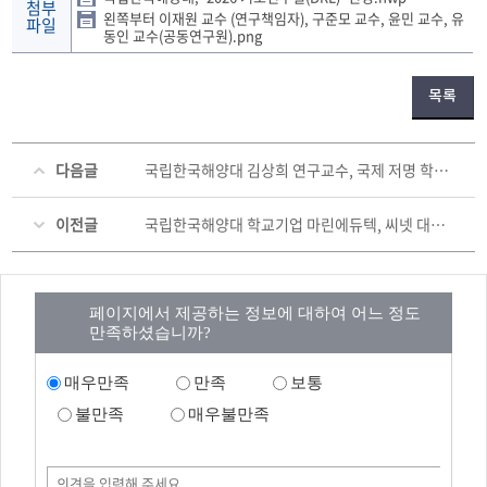
첨부
왼쪽부터 이재원 교수 (연구책임자), 구준모 교수, 윤민 교수, 유
파일
동인 교수(공동연구원).png
목록
다음글
국립한국해양대 김상희 연구교수, 국제 저명 학술지 「Engineering Failure Analysis」 논문 게재
이전글
국립한국해양대 학교기업 마린에듀텍, 씨넷 대상 ‘해양기자재 OT 사이버보안 실무’ 교육
페이지에서 제공하는 정보에 대하여 어느 정도
만족하셨습니까?
매우만족
만족
보통
불만족
매우불만족