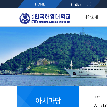
HOME
English
대학소개
대학소개
입학·장학·취업
대학·대학원
연구·산학
대학생활
아치마당
후원하기
열린총장실
입학
해사대학
KMOU RESEARCH NEW
학생서비스시스템
정보광장
인사말
공지사항
항해융합학부(2021~)
학사안내
공지사항
약력
수시모집
기관시스템공학부(2021~)
등록안내
학사안내
최근활동
정시모집
해양경찰학부(2021~)
서식다운로드
행사/세미나
역대총장
편입학
해사인공지능·보안학부(20
초빙/채용
R&D알리미
International Students
2020이전 학부
취업정보
국가R&D사업 공모(NTIS)
학과소개
해기교육원
장학정보
기타과제공모
입학홍보·상담
실습선
코로나19 안내 자료
R&D NEWS
대학생활
졸업생 기수별 활동기록(
청렴센터
R&D 공모
대학원 입학
R&D 정책 동향
공지사항
아치마당
HOME
부패신고방
학사
캠퍼스안내
부패방지 제도개선 제안방