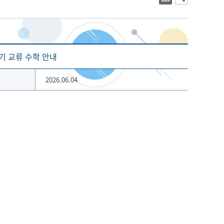
대학상징
2023년 대학생활안내
대학로고
2022년 대학생활안내
상징 캐릭터
해양금융대학원
글로벌물류대학원
기념 서체
기 교류 수학 안내
개교 80주년 앰블럼
2026.06.04