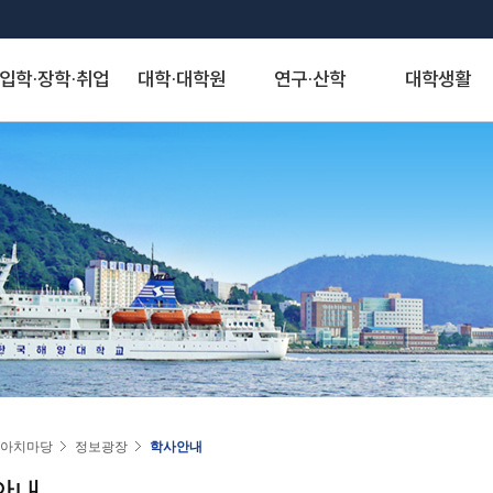
입학·장학·취업
대학·대학원
연구·산학
대학생활
S
대학발전제안
장학안내
해양과학기술융합대학
산학협력단
게시판
정보서비스
역사·비전
취·창업
해양인문사회과학대학
연구기관
아치신문고
시설물 사용 신청
KMOU Open Innovation
교내장학금
조선해양시스템 공학부
자유게시판
종합정보시스템
대학연혁
학생성장지원실
해운경영학부
연구소
아치신문고
학내 시설물 사용
해소창(해양대소통창구)
교외장학금
해양공학과
학생회게시판
증명서발급서비스
역사사진
채용정보
해사법학부
센터
홈페이지 불편신고
운동장(인조잔디구
국가장학금
에너지자원공학과
정보게시판
원격지원서비스
실습선 75년사
창업정보
국제무역경제학부
사업단
알림톡 템플릿 신청 게시판
풋살장
22~)
국가근로 및 멘토링 장학금
해양건축공학과
KMOU 친절직원 추천
국제학생증발급신청
교육 목적·목표 및 인재상
추천채용관리
국제관계학과
홈페이지 배너·팝업 신청 게시판
기업재난관리사(행정안전부)
대학원 장학금
해양과학융합학부
청탁금지법 공지
연구업적검색서비스
비전·전략 및 특성화 분야
해양행정학과
홈페이지 현행화 요청 게시판
학생군사교육단
학자금 대출제도
해양스포츠과학과
도서관
대학교가
해양영어영문학과
학생생활관
기계공학부
스마트캠퍼스 안내
대학서비스헌장
동아시아학과
동영상)
전자전기정보공학부
(신)KMOU-LMS
인문사회자율전공학부
인권센터
자랑스러운 아치인상
승선생활관
인공지능공학부
수강편람
교직과
연도별 수상자명단
물류시스템공학과
동아리
경제산업학부
아치마당
정보광장
학사안내
추천합니다
환경공학과
KORUS(코러스)
법무비즈니스학부
안내
대외협력
국제교류