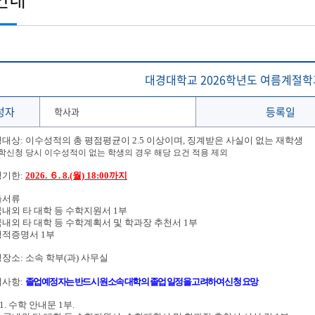
토목공학과
학생 WebMail
해양문화관광학과
발전기금
국외협정체결 현황
해양신소재융합공학과
Ocean-CTS
협정서 조회
(2020이전 학부)
온라인 설문조사 시스템
후원의 집 현황
통합성과관리시스템
해사산업대학원
해양과학기술전문대학원
협정기관(병원·호텔·기타)
해온(海:ON)교과 · 비교과 검색 추천서비스
대경대학교 2026학년도 여름계절학
성자
등록일
학사과
신청대상: 이수성적의 총 평점평균이 2.5 이상이며, 징계받은 사실이 없는 재학생
학신청 당시 이수성적이 없는 학생의 경우 해당 요건 적용 제외
청기한:
2026. ６. 8.(월) 18:00까지
제출서류
국내외 타 대학 등 수학지원서 1부
국내외 타 대학 등 수학계획서 및 학과장 추천서 1부
성적증명서 1부
신청장소: 소속 학부(과) 사무실
의사항:
졸업예정자는 반드시 원소속 대학의 졸업 일정을 고려하여 신청 요망
. 수학 안내문 1부.