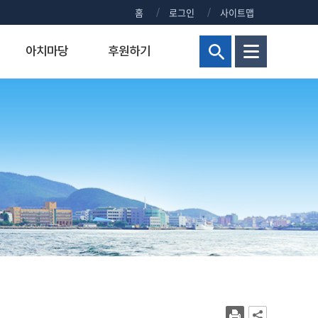
홈
로그인
사이트맵
아치마당
후원하기
현황
해양군사대학
연구비 통합 관리시스템
정부포상대상자공개
보건진료실
홍보센터
교양교육원
연구실안전관리시스템
주요회의 결과 공개
신청 사이트 안내
조직
해양군사학부
정부포상대상자 공개안내
KMOU NEWS
병역안내
장)
교내주요홈페이지
해양군사학과
정부포상대상자공개
KMOU EVENTS
직장예비군
대학현황
KMOU PEOPLE
병무홍보
대학통계
보도자료/KMOU PRESS
대학규정
영화·드라마 속 KMOU
복지시설
대학요람
웹진 아치누리
장애학생지원센터
대학(원)평가
소식지 아치나래
교육수요자 만족도
홍보영상
시설서비스센터
새내기 길라잡이
학생상담센터
교내전화번호
2026년 대학생활안내
현업공무원 지정 및 초과근무수당
2025년 대학생활안내
상징물
2024년 대학생활안내