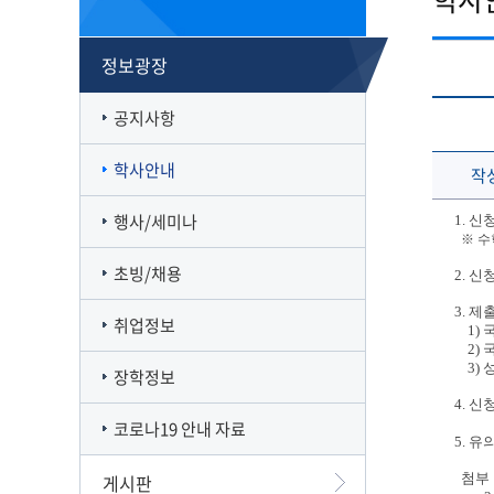
캠퍼스맵
재정집행 공개방
캠퍼스투어
감사정보 공개방
정보광장
서부산융합캠퍼스
공익신고
일반대학원
풍경사진
외부강의 등 안내
공지사항
VR로 탐방하기
청렴·인권인식 자가진단
오시는길
학사안내
작
행사/세미나
1. 
※ 수
초빙/채용
2. 신
3. 
취업정보
1) 
2) 
3) 
장학정보
4. 
코로나19 안내 자료
5. 유
게시판
첨부 1