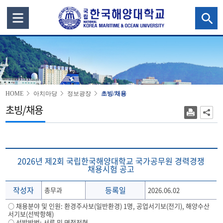
HOME
아치마당
정보광장
초빙/채용
초빙/채용
2026년 제2회 국립한국해양대학교 국가공무원 경력경쟁
채용시험 공고
작성자
등록일
총무과
2026.06.02
○ 채용분야 및 인원: 환경주사보(일반환경) 1명, 공업서기보(전기), 해양수산
서기보(선박항해)
○ 선발방법: 서류 및 면접전형