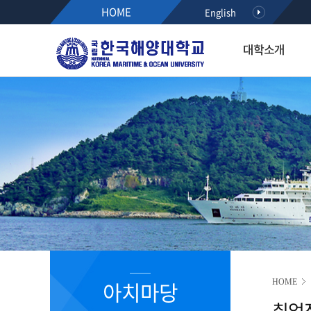
HOME
English
대학소개
대학소개
입학·장학·취업
대학·대학원
연구·산학
대학생활
아치마당
후원하기
열린총장실
입학
해사대학
KMOU RESEARCH NEW
학생서비스시스템
정보광장
인사말
공지사항
항해융합학부(2021~)
학사안내
공지사항
약력
수시모집
기관시스템공학부(2021~)
등록안내
학사안내
최근활동
정시모집
해양경찰학부(2021~)
서식다운로드
행사/세미나
역대총장
편입학
해사인공지능·보안학부(20
초빙/채용
R&D알리미
International Students
2020이전 학부
취업정보
국가R&D사업 공모(NTIS)
학과소개
해기교육원
장학정보
기타과제공모
입학홍보·상담
실습선
코로나19 안내 자료
R&D NEWS
대학생활
졸업생 기수별 활동기록(
청렴센터
R&D 공모
대학원 입학
R&D 정책 동향
공지사항
아치마당
HOME
부패신고방
취업
캠퍼스안내
부패방지 제도개선 제안방