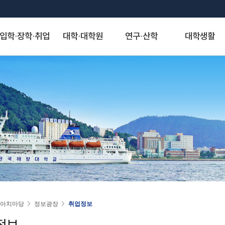
입학·장학·취업
대학·대학원
연구·산학
대학생활
S
대학발전제안
장학안내
해양과학기술융합대학
산학협력단
게시판
정보서비스
역사·비전
취·창업
해양인문사회과학대학
연구기관
아치신문고
시설물 사용 신청
KMOU Open Innovation
교내장학금
조선해양시스템 공학부
자유게시판
종합정보시스템
대학연혁
학생성장지원실
해운경영학부
연구소
아치신문고
학내 시설물 사용
해소창(해양대소통창구)
교외장학금
해양공학과
학생회게시판
증명서발급서비스
역사사진
채용정보
해사법학부
센터
홈페이지 불편신고
운동장(인조잔디구
국가장학금
에너지자원공학과
정보게시판
원격지원서비스
실습선 75년사
창업정보
국제무역경제학부
사업단
알림톡 템플릿 신청 게시판
풋살장
22~)
국가근로 및 멘토링 장학금
해양건축공학과
KMOU 친절직원 추천
국제학생증발급신청
교육 목적·목표 및 인재상
추천채용관리
국제관계학과
홈페이지 배너·팝업 신청 게시판
기업재난관리사(행정안전부)
대학원 장학금
해양과학융합학부
청탁금지법 공지
연구업적검색서비스
비전·전략 및 특성화 분야
해양행정학과
홈페이지 현행화 요청 게시판
학생군사교육단
학자금 대출제도
해양스포츠과학과
도서관
대학교가
해양영어영문학과
학생생활관
기계공학부
스마트캠퍼스 안내
대학서비스헌장
동아시아학과
동영상)
전자전기정보공학부
(신)KMOU-LMS
인문사회자율전공학부
인권센터
자랑스러운 아치인상
승선생활관
인공지능공학부
수강편람
교직과
연도별 수상자명단
물류시스템공학과
동아리
경제산업학부
아치마당
정보광장
취업정보
추천합니다
환경공학과
KORUS(코러스)
법무비즈니스학부
정보
대외협력
국제교류