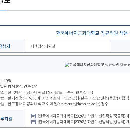
토목공학과
학생 WebMail
해양문화관광학과
발전기금
국외협정체결 현황
해양신소재융합공학과
Ocean-CTS
협정서 조회
(2020이전 학부)
온라인 설문조사 시스템
후원의 집 현황
통합성과관리시스템
해사산업대학원
해양과학기술전문대학원
협정기관(병원·호텔·기타)
해온(海:ON)교과 · 비교과 검색 추천서비스
한국에너지공과대학교 정규직원 채용 공고 (~
작성자
학생성장지원실
: 10명
 일반행정 9명, 건축 1명
소 : 한국에너지공과대학교 (전라남도 나주시 켄텍길 21)
법 : 필기전형(NCS, 영어) > 인성검사 > 면접전형(실무) > 면접전형(종합) > 합
 : 한구겡너지공과대학교 이메일(hm.recruit@kentech.ac.kr) 접수
[한국에너지공과대학교]2026년 하반기 신입직원(정규직) 채용
첨부파일
[한국에너지공과대학교]2026년 하반기 신입직원(정규직) 채