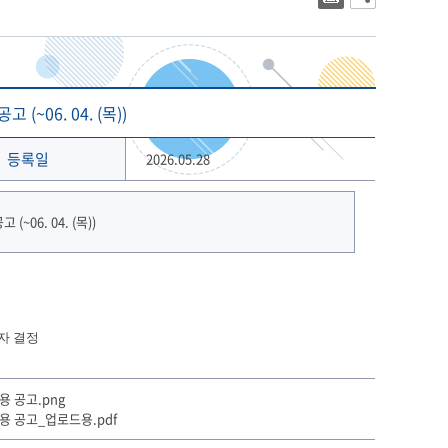
대학상징
2023년 대학생활안내
대학로고
2022년 대학생활안내
상징 캐릭터
해양금융대학원
글로벌물류대학원
기념 서체
06. 04. (목))
개교 80주년 앰블럼
등록일
2026.05.28
격자 결정
 공고.png
용 공고_업로드용.pdf