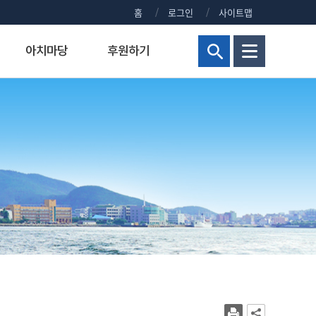
홈
로그인
사이트맵
아치마당
후원하기
현황
해양군사대학
연구비 통합 관리시스템
정부포상대상자공개
보건진료실
홍보센터
교양교육원
연구실안전관리시스템
주요회의 결과 공개
신청 사이트 안내
조직
해양군사학부
정부포상대상자 공개안내
KMOU NEWS
병역안내
장)
교내주요홈페이지
해양군사학과
정부포상대상자공개
KMOU EVENTS
직장예비군
대학현황
KMOU PEOPLE
병무홍보
대학통계
보도자료/KMOU PRESS
대학규정
영화·드라마 속 KMOU
복지시설
대학요람
웹진 아치누리
장애학생지원센터
대학(원)평가
소식지 아치나래
교육수요자 만족도
홍보영상
시설서비스센터
새내기 길라잡이
학생상담센터
교내전화번호
2026년 대학생활안내
현업공무원 지정 및 초과근무수당
2025년 대학생활안내
상징물
2024년 대학생활안내