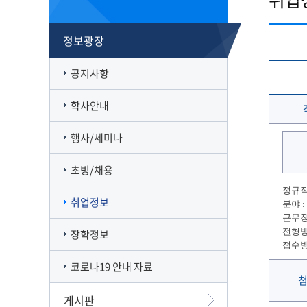
캠퍼스맵
재정집행 공개방
캠퍼스투어
감사정보 공개방
정보광장
서부산융합캠퍼스
공익신고
일반대학원
풍경사진
외부강의 등 안내
공지사항
VR로 탐방하기
청렴·인권인식 자가진단
오시는길
학사안내
행사/세미나
초빙/채용
정규직 
취업정보
분야 :
근무장
전형방
장학정보
접수방법
코로나19 안내 자료
게시판