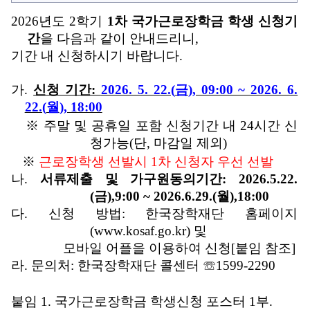
2026
년도
2
학기
1
차 국가근로장학금
학생 신청기
간
을 다음과 같이 안내드리니
,
기간 내 신청하시기 바랍니다
.
가
.
신청 기간
:
2026. 5. 22.(
금
), 09:00 ~ 2026. 6.
22.(
월
), 18:00
※
주말 및 공휴일 포함 신청기간 내
24
시간 신
청가능
(
단
,
마감일 제외
)
※
근로장학생 선발시
1
차 신청자 우선 선발
나
.
서류제출 및 가구원동의기간
: 2026.5.22.
(
금
),9:00 ~ 2026.6.29.(
월
),18:00
다
.
신청 방법
:
한국장학재단 홈페이지
(www.kosaf.go.kr)
및
모바일 어플을 이용하여 신청
[
붙임
참조
]
라
.
문의처
:
한국장학재단 콜센터
☏
1599-2290
붙임
1.
국가근로장학금 학생신청 포스터
1
부
.