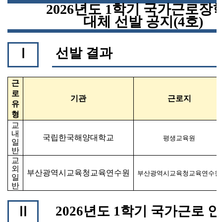
2026
년도
1
학기 국가근로장
대체 선발 공지
(4
호
)
선발 결과
Ⅰ
근
로
기관
근로지
유
형
교
내
국립한국해양대학교
평생교육원
일
반
교
외
부산광역시교육청교육연수원
부산광역시교육청교육연수원
일
반
2026
년도
1
학기 국가근로 
Ⅱ