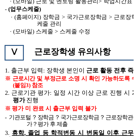
· (
모바일
)
근로 및 멘토링 활동관리
>
학업시간표 
-
(
업무스케줄
)
·
(
홈페이지
)
장학금
>
국가근로장학금
>
근로장
케줄 관리
· (
모바일
)
스케줄
>
스케줄 수정
근로장학생 유의사항
Ⅴ
1.
출근부 입력
:
장학생 본인이
근로 활동 전후 즉
※
근로시간 및 부정근로 소명 시 확인 가능하도록 
(
붙임
3)
참조
2.
근로기관 평가
:
일정 시간 이상 근로 진행 시
평가
진행
※
평가 미 완료 시 출근부 입력 불가
-
기관포털
？
장학금
？
국가근로장학금
？
근로장학관
가
？
평가 후 제출
3.
휴학
,
졸업 등 학적변동 시 변동일 이후 근무