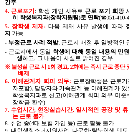
간주
4.
근로포기
:
학생 개인 사유로
근로 포기 희망
시
히
학생복지과
(
장학지원팀
)
로 연락
(
☎
051-410-47
5.
장학생 제재
:
다음 제재 사유 발생에 따라
장
지
가능
-
부정근로 사례 적발
,
근로지 배정 후 일방적인 
-
근로지에서 동일
학생에 대해 동일 내용의 민원
생
하고
,
그 내용이 사실로 밝혀진 경우
※
불성실 근로 시
1
회 경고
, 2
회에는 즉시 근로 중단 
배제
6.
이해관계자 회피 의무
:
근로장학생은 근로기관
자포함
),
담당자와
가족관계 등 이해관계가 있
학생복지과로 신고
(
이해관계 회피
의무 미준수
장학금 환수
)
7.
수업시간
,
현장실습시간
,
일시적인 공강 및 휴
는 근로 불가
8.
취업 중
(4
대 보험 가입 등
)
근로 활동 불가
9.
대학생청소년지원사업
,
다문화
·
탈북학생 멘토링