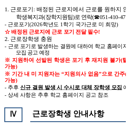
1.
근로포기
:
배정된 근로지에서 근로를 원하지 않
학생복지과
(
장학지원팀
)
로 연락
(
☎
051-410-477
-
근로포기
(2026
학년도
1
학기 국가근로 미 희망
)
☆
배정된 근로지에 근로 포기 전달 필수
!
2.
근로장학생 충원
-
근로 포기로 발생하는 결원에 대하여 학교 홈페이지
모집 공고 예정
※
지원하여 선발된 학생은 포기 후 재지원 불가
(
탈
가능
)
※
기간 내 미 지원자는
“
지원의사 없음
”
으로 간주
(
가능
)
-
추후
신규 결원 발생 시 수시로 대체 장학생 모집
예
-
상세 사항은 추후 학교 홈페이지 공고 참조
근로장학생 안내사항
Ⅳ