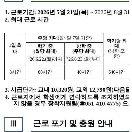
1.
근로기간
:
2026
년
5
월
21
일
(
목
)
~ 2026
년
8
월
31
2.
최대 근로 시간
주당 최대
(
월
~
일
7
일 기준
)
학기당 최
1
일 최
대
학기 중
방학 중
(
방학 포
(
월당 최대
)
(
주당 최대
)
대
함
)
’26.6.22.(
월
)
까지
’26.6.23.(
화
)
부터
8
시간
80
시간
40
시간
640
시간
3.
시급단가
:
교내
10,320
원
,
교외
12,790
원
(
다음
4.
근로지에서 학생에게 연락하도록 조치하였으
지 않을 경우
장학지원팀
(
☎
051-410-4775)
으로
근로 포기 및 충원 안내
Ⅲ