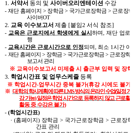
1.
서약서
동의 및
사이버오리엔테이션
수강
-
재단 홈페이지
>
장학금
>
국가근로장학금
>
근로장
사이버
OT
2.
교육 이수보고서
제출
[
붙임
2
서식 참조
]
-
교육은 근로지에서 학생에게 실시
하며
,
재단 업로
행
-
교육시간은 근로시간으로 인정
되며
,
최소
1
시간 이
-
재단 홈페이지
>
장학금
>
국가근로장학금
>
근로장학
보고서 관리
※
교육이수보고서 미제출 시 출근부 입력 및 장학
3.
학업시간표 및 업무스케줄
등록
※
학업시간
-
업무시간 중복 불가
(
휴강 시에도 불가
)
※
대
학의 학사계획에 따른
LMS
방식의 온라인 수업
(
일정 기
강 가능
)
일정은
학업 시간으로 등록하지 않고 근로
활
활동 중 수강은 불가
)
-
(
학업시간표
)
·
(
홈페이지
)
장학금
>
국가근로장학금
>
근로장
간표 관리