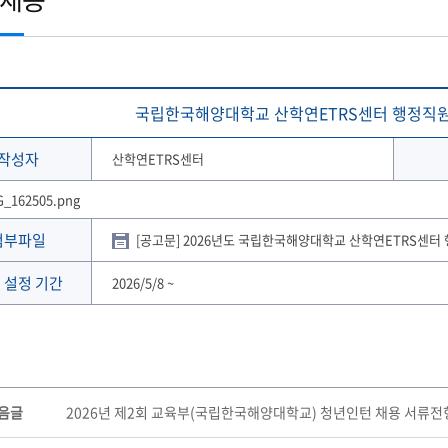
토목공학과
학생 WebMail
해양문화관광학과
발전기금
국외협정체결 현황
해양신소재융합공학과
Ocean-CTS
협정서 조회
(2020이전 학부)
온라인 설문조사 시스템
후원의 집 현황
통합성과관리시스템
해사산업대학원
해양과학기술전문대학원
협정기관(병원·호텔·기타)
해온(海:ON)교과 · 비교과 검색 추천서비스
국립한국해양대학교 산학연ETRS센터 행정직원
작성자
산학연ETRS센터
첨부파일
[공고문] 2026년도 국립한국해양대학교 산학연ETRS센터
 설정 기간
2026/5/8
~
음글
2026년 제2회 교육부(국립한국해양대학교) 청년인턴 채용 서류전