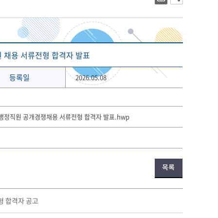
대학상징
2023년 대학생활안내
대학로고
2022년 대학생활안내
상징 캐릭터
해양금융대학원
글로벌물류대학원
기념 서체
 채용 서류전형 합격자 발표
개교 80주년 앰블럼
등록일
2026.05.08
 행정직원 공개경쟁채용 서류전형 합격자 발표.hwp
목록
형 합격자 공고