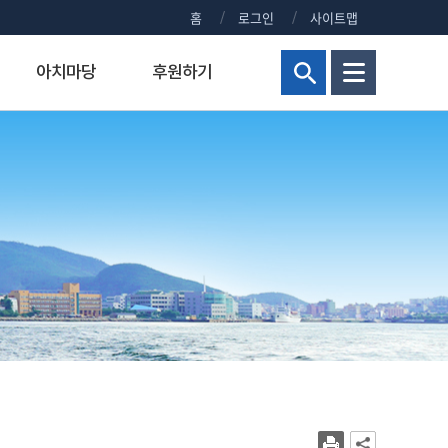
홈
로그인
사이트맵
아치마당
후원하기
현황
해양군사대학
연구비 통합 관리시스템
정부포상대상자공개
보건진료실
홍보센터
교양교육원
연구실안전관리시스템
주요회의 결과 공개
신청 사이트 안내
조직
해양군사학부
정부포상대상자 공개안내
KMOU NEWS
병역안내
장)
교내주요홈페이지
해양군사학과
정부포상대상자공개
KMOU EVENTS
직장예비군
대학현황
KMOU PEOPLE
병무홍보
대학통계
보도자료/KMOU PRESS
대학규정
영화·드라마 속 KMOU
복지시설
대학요람
웹진 아치누리
장애학생지원센터
대학(원)평가
소식지 아치나래
교육수요자 만족도
홍보영상
시설서비스센터
새내기 길라잡이
학생상담센터
교내전화번호
2026년 대학생활안내
현업공무원 지정 및 초과근무수당
2025년 대학생활안내
상징물
2024년 대학생활안내