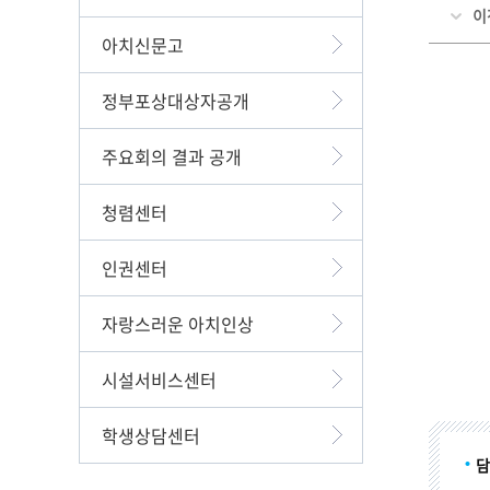
이
아치신문고
정부포상대상자공개
주요회의 결과 공개
청렴센터
인권센터
자랑스러운 아치인상
시설서비스센터
학생상담센터
담