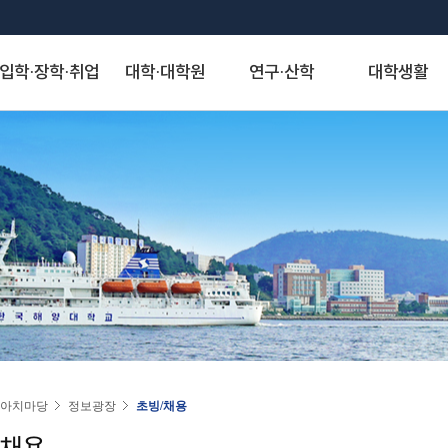
입학·장학·취업
대학·대학원
연구·산학
대학생활
S
대학발전제안
장학안내
해양과학기술융합대학
산학협력단
게시판
정보서비스
역사·비전
취·창업
해양인문사회과학대학
연구기관
아치신문고
시설물 사용 신청
KMOU Open Innovation
교내장학금
조선해양시스템 공학부
자유게시판
종합정보시스템
대학연혁
학생성장지원실
해운경영학부
연구소
아치신문고
학내 시설물 사용
해소창(해양대소통창구)
교외장학금
해양공학과
학생회게시판
증명서발급서비스
역사사진
채용정보
해사법학부
센터
홈페이지 불편신고
운동장(인조잔디구
국가장학금
에너지자원공학과
정보게시판
원격지원서비스
실습선 75년사
창업정보
국제무역경제학부
사업단
알림톡 템플릿 신청 게시판
풋살장
22~)
국가근로 및 멘토링 장학금
해양건축공학과
KMOU 친절직원 추천
국제학생증발급신청
교육 목적·목표 및 인재상
추천채용관리
국제관계학과
홈페이지 배너·팝업 신청 게시판
기업재난관리사(행정안전부)
대학원 장학금
해양과학융합학부
청탁금지법 공지
연구업적검색서비스
비전·전략 및 특성화 분야
해양행정학과
홈페이지 현행화 요청 게시판
학생군사교육단
학자금 대출제도
해양스포츠과학과
도서관
대학교가
해양영어영문학과
학생생활관
기계공학부
스마트캠퍼스 안내
대학서비스헌장
동아시아학과
동영상)
전자전기정보공학부
(신)KMOU-LMS
인문사회자율전공학부
인권센터
자랑스러운 아치인상
승선생활관
인공지능공학부
수강편람
교직과
연도별 수상자명단
물류시스템공학과
동아리
경제산업학부
아치마당
정보광장
초빙/채용
추천합니다
환경공학과
KORUS(코러스)
법무비즈니스학부
/채용
대외협력
국제교류