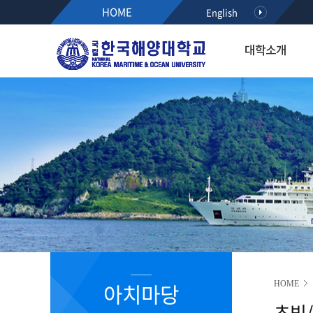
HOME
English
대학소개
대학소개
입학·장학·취업
대학·대학원
연구·산학
대학생활
아치마당
후원하기
열린총장실
입학
해사대학
KMOU RESEARCH NEW
학생서비스시스템
정보광장
인사말
공지사항
항해융합학부(2021~)
학사안내
공지사항
약력
수시모집
기관시스템공학부(2021~)
등록안내
학사안내
최근활동
정시모집
해양경찰학부(2021~)
서식다운로드
행사/세미나
역대총장
편입학
해사인공지능·보안학부(20
초빙/채용
R&D알리미
International Students
2020이전 학부
취업정보
국가R&D사업 공모(NTIS)
학과소개
해기교육원
장학정보
기타과제공모
입학홍보·상담
실습선
코로나19 안내 자료
R&D NEWS
대학생활
졸업생 기수별 활동기록(
청렴센터
R&D 공모
대학원 입학
R&D 정책 동향
공지사항
아치마당
HOME
부패신고방
초빙
캠퍼스안내
부패방지 제도개선 제안방