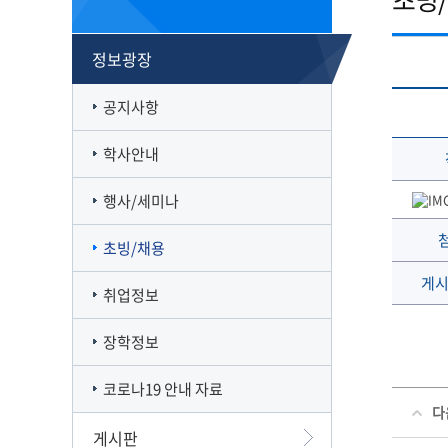
캠퍼스맵
재정집행 공개방
캠퍼스투어
감사정보 공개방
정보광장
서부산융합캠퍼스
공익신고
일반대학원
풍경사진
외부강의 등 안내
공지사항
VR로 탐방하기
청렴·인권인식 자가진단
오시는길
학사안내
행사/세미나
초빙/채용
게시
취업정보
장학정보
코로나19 안내 자료
다
게시판