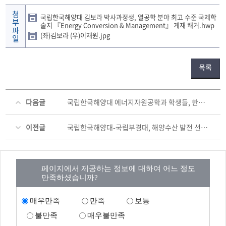
첨
국립한국해양대 김보라 박사과정생, 열공학 분야 최고 수준 국제학
부
술지 『Energy Conversion & Management』 게재 쾌거.hwp
파
(좌)김보라 (우)이재원.jpg
일
목록
다음글
국립한국해양대 에너지자원공학과 학생들, 한국암반공학회 봄학술발표회서 우수 성과
이전글
국립한국해양대-국립부경대, 해양수산 발전 선도 위한 상호협약 체결
페이지에서 제공하는 정보에 대하여 어느 정도
만족하셨습니까?
매우만족
만족
보통
불만족
매우불만족