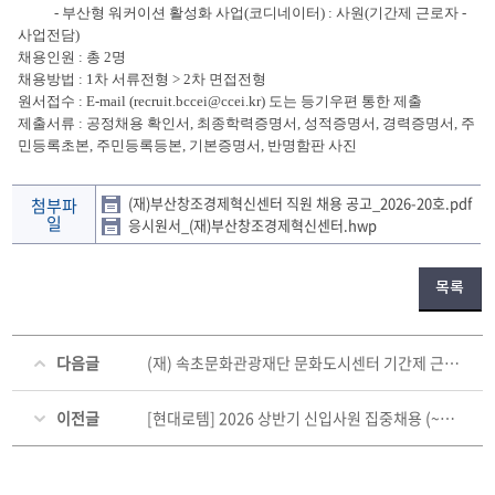
- 부산형 워커이션 활성화 사업(코디네이터) : 사원(기간제 근로자 -
사업전담)
채용인원 : 총 2명
채용방법 : 1차 서류전형 > 2차 면접전형
원서접수 : E-mail (recruit.bccei@ccei.kr) 도는 등기우편 통한 제출
제출서류 : 공정채용 확인서, 최종학력증명서, 성적증명서, 경력증명서, 주
민등록초본, 주민등록등본, 기본증명서, 반명함판 사진
(재)부산창조경제혁신센터 직원 채용 공고_2026-20호.pdf
첨부파
일
응시원서_(재)부산창조경제혁신센터.hwp
목록
다음글
(재) 속초문화관광재단 문화도시센터 기간제 근로자 채용공고 (~05. 04. 월))
이전글
[현대로템] 2026 상반기 신입사원 집중채용 (~05. 03. (일))